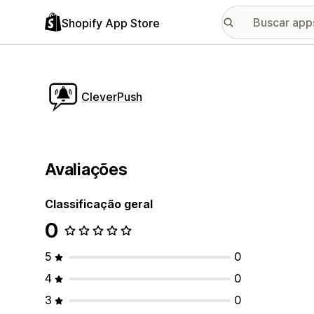
Shopify App Store
CleverPush
Avaliações
Classificação geral
0
5
0
4
0
3
0