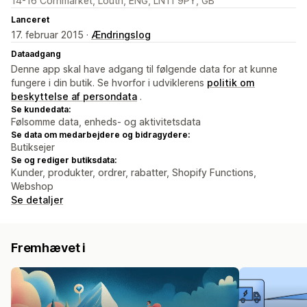
14-16 Cornmarket, Louth, ENG, LN11 9PY, GB
Lanceret
17. februar 2015 ·
Ændringslog
Dataadgang
Denne app skal have adgang til følgende data for at kunne
fungere i din butik. Se hvorfor i udviklerens
politik om
beskyttelse af persondata
.
Se kundedata:
Følsomme data, enheds- og aktivitetsdata
Se data om medarbejdere og bidragydere:
Butiksejer
Se og rediger butiksdata:
Kunder, produkter, ordrer, rabatter, Shopify Functions,
Webshop
Se detaljer
Fremhævet i