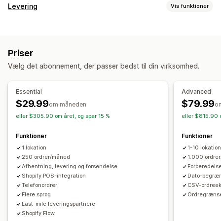
Leveringsmuligheder
Levering
Vis funktioner
Datoblokke
Tidsfrister
Datovælger
Dynamiske priser
Labels og emballage
Ordregrænser
Minimumsværdier
Flere lokationer
Adressevalidering
Pluklister
Leveringsregler
Klargøringstider
Tilpassede beskeder
Priser
Leveringsdato
Flere sprog
Valg af fragtfirma
Afhentningsmuligheder
Vælg det abonnement, der passer bedst til din virksomhed.
Leveringspriser
Kantsten
I butikken
Flere lokationer
Klargøringstider
Administration af forsendelser
Datovælger
Ordregrænser
Planlægning
Tidsrum
Essential
Advanced
Sporing i realtid
Mailnotifikationer
Ordreopdateringer
$29.99
$79.99
om måneden
o
Sporing i realtid
Leveringsanalyse
eller $305.90 om året, og spar 15 %
eller $815.90 
SMS-notifikationer
Mailnotifikationer
Estimerede leveringstidspunkter
Ordresporing
Funktioner
Funktioner
Ruteoptimering
1 lokation
1-10 lokatio
250 ordrer/måned
1.000 ordre
Afhentning, levering og forsendelse
Forberedelse
Shopify POS-integration
Dato-begræn
Telefonordrer
CSV-ordreek
Flere sprog
Ordregræns
Last-mile leveringspartnere
Shopify Flow