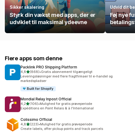
Sikker skalering
Udvid dit b
Styrk din vækst med apps, der er
Føj nye fu
udviklet til maksimal ydeevne
betaling
Flere apps som denne
Packlink PRO Shipping Platform
ud af 5 stjerner
4,8
(868)
•
Gratis abonnement tilgængeligt
868 anmeldelser i alt
Leveringsløsninger med flere fragtfirmaer til e-handel og
markedspladser
Built for Shopify
Mondial Relay Inpost Official
ud af 5 stjerner
4,2
(106)
•
Mulighed for gratis prøveperiode
106 anmeldelser i alt
Expéditions en Point Relais & à l'International
Colissimo Official
ud af 5 stjerner
4,8
(223)
•
Mulighed for gratis prøveperiode
223 anmeldelser i alt
Create labels, offer pickup points and track parcels