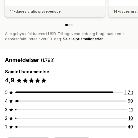
14-dages gratis prøveperiode
14-dages grat
Alle gebyrer faktureres i USD. Tilbagevendende og brugsbaserede
gebyrer faktureres hver 30. dag.
Se alle prismuligheder
Anmeldelser
(1.793)
Samlet bedømmelse
4,9
5
1,7 t
4
60
3
11
2
10
1
40