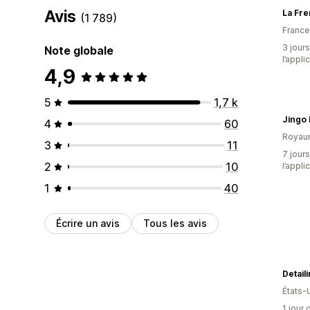
Avis
La Fr
(1 789)
France
3 jours
Note globale
l’appli
4,9
5
1,7 k
Jingo 
4
60
Royau
3
11
7 jours
2
10
l’appli
1
40
Écrire un avis
Tous les avis
Detail
États-
1 jour 