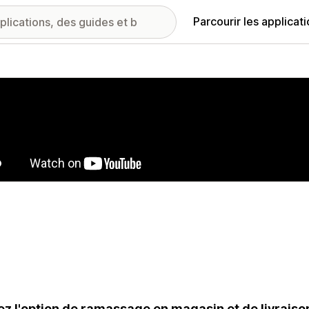
Parcourir les applicat
ie d’images vedette
ez l'option de ramassage en magasin et de livraiso