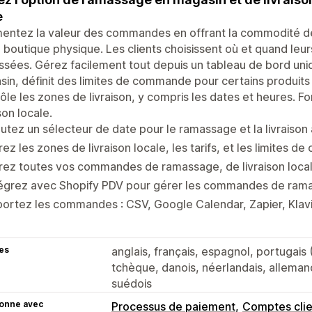
e
ntez la valeur des commandes en offrant la commodité de 
 boutique physique. Les clients choisissent où et quand le
sées. Gérez facilement tout depuis un tableau de bord uniq
in, définit des limites de commande pour certains produits 
ôle les zones de livraison, y compris les dates et heures. F
ison locale.
utez un sélecteur de date pour le ramassage et la livraison
ez les zones de livraison locale, les tarifs, et les limites 
ez toutes vos commandes de ramassage, de livraison local
égrez avec Shopify PDV pour gérer les commandes de ramas
ortez les commandes : CSV, Google Calendar, Zapier, Klavi
es
anglais, français, espagnol, portugais (
tchèque, danois, néerlandais, allemand, 
suédois
ionne avec
Processus de paiement
Comptes clie