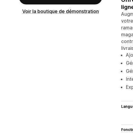
lign
Voir la boutique de démonstration
Augme
votre
ramas
magas
contr
livra
Ajo
Gér
Gér
Int
Exp
Langu
Fonct