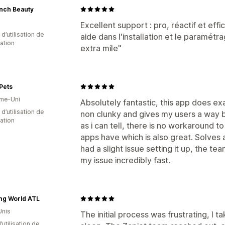
ench Beauty
Excellent support : pro, réactif et ef
 d’utilisation de
aide dans l'installation et le paramétra
cation
extra mile"
Pets
me-Uni
Absolutely fantastic, this app does ex
 d’utilisation de
non clunky and gives my users a way b
cation
as i can tell, there is no workaround t
apps have which is also great. Solves 
had a slight issue setting it up, the
my issue incredibly fast.
ing World ATL
Unis
The initial process was frustrating, I
d’utilisation de