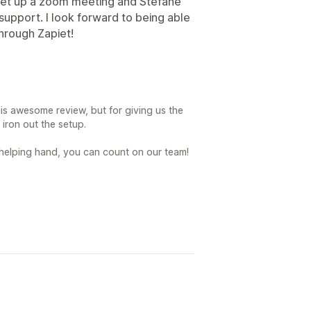
set up a zoom meeting and Stefane
upport. I look forward to being able
through Zapiet!
is awesome review, but for giving us the
iron out the setup.
 helping hand, you can count on our team!