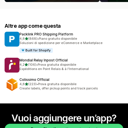
Altre app come questa
Packlink PRO Shipping Platform
stelle su 5
4,8
(868)
•
Piano gratuito disponibile
868 recensioni totali
Soluzioni di spedizione per eCommerce e Marketplace
Built for Shopify
Mondial Relay Inpost Official
stelle su 5
4,2
(106)
•
Prova gratuita disponibile
106 recensioni totali
Expéditions en Point Relais & à l'International
Colissimo Official
stelle su 5
4,8
(223)
•
Prova gratuita disponibile
223 recensioni totali
Create labels, offer pickup points and track parcels
Vuoi aggiungere un’app?