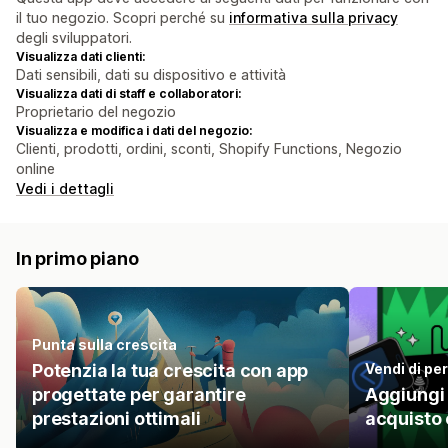
il tuo negozio. Scopri perché su
informativa sulla privacy
degli sviluppatori.
Visualizza dati clienti:
Dati sensibili, dati su dispositivo e attività
Visualizza dati di staff e collaboratori:
Proprietario del negozio
Visualizza e modifica i dati del negozio:
Clienti, prodotti, ordini, sconti, Shopify Functions, Negozio
online
Vedi i dettagli
In primo piano
Punta sulla crescita
Potenzia la tua crescita con app
Vendi di pe
progettate per garantire
Aggiungi 
prestazioni ottimali
acquisto o