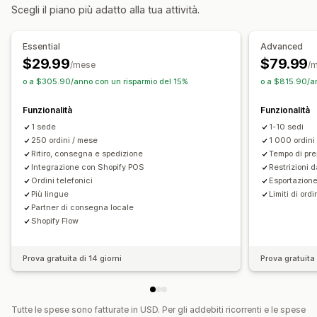
Opzioni di ritiro
Scegli il piano più adatto alla tua attività.
Selezione del corriere
Tariffe di spedizione
Davanti al negozio
In negozio
In più sedi
Gestione delle spedizioni
Tempi di preparazione
Selettore di data
Essential
Advanced
Monitoraggio in tempo reale
Notifiche via email
Limiti degli ordini
Programmazione
Fasce orarie
$29.99
$79.99
/mese
/
Aggiornamenti sugli ordini
Analisi delle spedizioni
o a $305.90/anno con un risparmio del 15%
o a $815.90/an
Monitoraggio in tempo reale
Notifiche via SMS
Notifiche via email
ETA
Funzionalità
Funzionalità
Monitoraggio degli ordini
Ottimizzazione del percorso
1 sede
1-10 sedi
250 ordini / mese
1 000 ordini
Ritiro, consegna e spedizione
Tempo di pre
Integrazione con Shopify POS
Restrizioni 
Ordini telefonici
Esportazione
Più lingue
Limiti di ordi
Partner di consegna locale
Shopify Flow
Prova gratuita di 14 giorni
Prova gratuita 
Tutte le spese sono fatturate in USD. Per gli addebiti ricorrenti e le spese