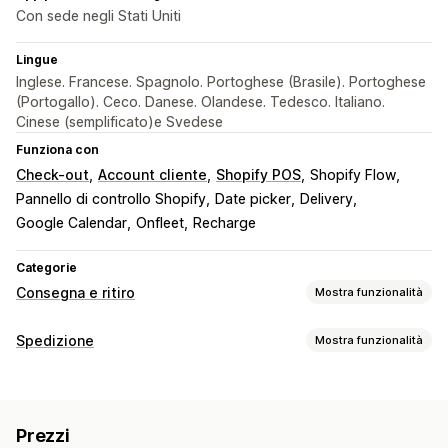
Con sede negli Stati Uniti
Lingue
Inglese. Francese. Spagnolo. Portoghese (Brasile). Portoghese
(Portogallo). Ceco. Danese. Olandese. Tedesco. Italiano.
Cinese (semplificato)e Svedese
Funziona con
Check-out
Account cliente
Shopify POS
Shopify Flow
Pannello di controllo Shopify
Date picker
Delivery
Google Calendar
Onfleet
Recharge
Categorie
Consegna e ritiro
Mostra funzionalità
Opzioni di consegna
Spedizione
Mostra funzionalità
Blocco di date
Orari limite
Selettore di data
Etichette e imballaggio
Tariffe dinamiche
Limiti degli ordini
Valori minimi
Convalida degli indirizzi
Elenchi di evasione
In più sedi
Tempi di preparazione
Messaggi personalizzati
Prezzi
Regole di spedizione
Data di consegna
Multilingua