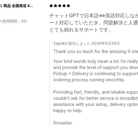
コストコ 商品 全国発送 KOCOSTORE 神奈川県鎌倉市
チャットGPTで日本語⇔英語対応しな
の使用期間：3日
ート対応していただき、問題解決と人通
とても頼れるサポートです。
Zapietが返信しました 2026年6月26日
Thank you so much for the amazing 5-sta
Your kind words truly mean a lot. I’m reall
and provide the level of support you deser
Pickup + Delivery is continuing to suppor
ordering process running smoothly.
Providing fast, friendly, and reliable supp
couldn’t ask for better service is incredib
assistance with your setup, delivery optio
happy to help.
Srivastav