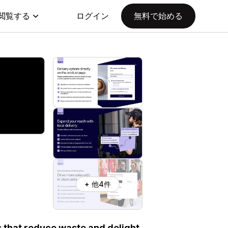
閲覧する
ログイン
無料で始める
+ 他4件
s that reduce waste and delight