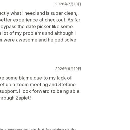
2026年7月13日
actly what i need and is super clean,
etter experience at checkout. As far
o bypass the date picker like some
a lot of my problems and although i
 team were awesome and helped solve
2026年6月19日
 take some blame due to my lack of
set up a zoom meeting and Stefane
upport. I look forward to being able
through Zapiet!
is awesome review, but for giving us the