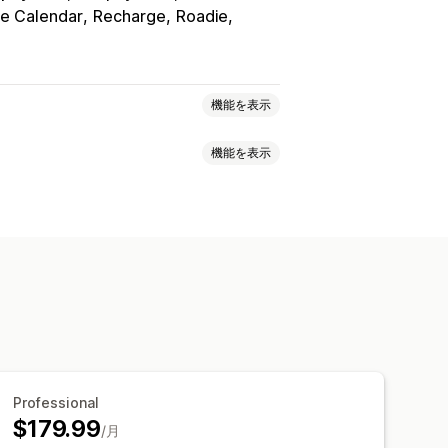
e Calendar
Recharge
Roadie
機能を表示
機能を表示
動的手数料
注文制限
最小値
メッセージ
ール
配達日
複数言語
配送業者の選択
間
日付ピッカー
注文制限
更新
配送分析
文追跡
ルートの最適化
Professional
$179.99
/月