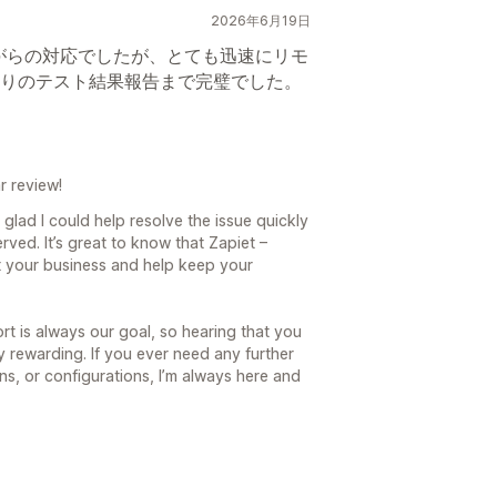
2026年6月19日
がらの対応でしたが、とても迅速にリモ
りのテスト結果報告まで完璧でした。
r review!
y glad I could help resolve the issue quickly
ved. It’s great to know that Zapiet –
t your business and help keep your
ort is always our goal, so hearing that you
ly rewarding. If you ever need any further
ns, or configurations, I’m always here and