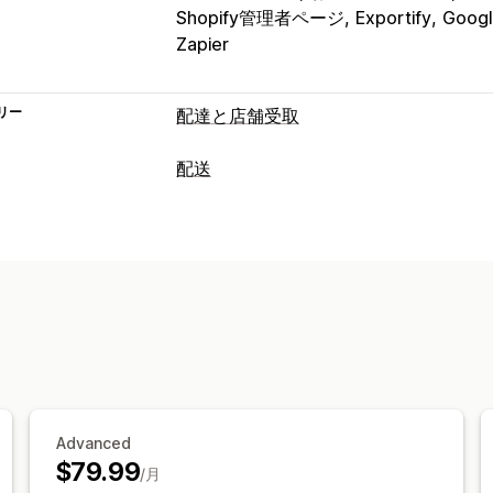
Shopify管理者ページ
Exportify
Googl
Zapier
リー
配達と店舗受取
配達オプション
配送
除外日の設定
締切時刻
日付ピッカー
ラベルと梱包
複数ロケーション
準備時間
カスタム
住所の確認
ピッキングリスト
配送ル
受取オプション
配送料
店頭
実店舗
複数ロケーション
準備時
配送品の管理
スケジュール
時間枠
リアルタイム追跡
メール通知
注文の
リアルタイム追跡
SMS通知
メール通知
予想配達時刻
注
Advanced
$79.99
/月