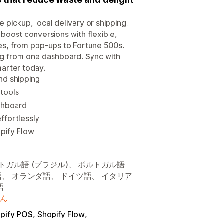
pickup, local delivery or shipping,
 boost conversions with flexible,
izes, from pop-ups to Fortune 500s.
ing from one dashboard. Sync with
marter today.
and shipping
 tools
ashboard
ffortlessly
opify Flow
トガル語 (ブラジル)、 ポルトガル語
語、 オランダ語、 ドイツ語、 イタリア
語
ん
pify POS
Shopify Flow