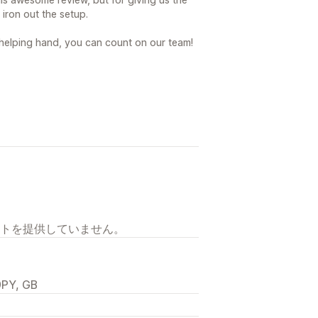
iron out the setup.
 helping hand, you can count on our team!
トを提供していません。
9PY, GB