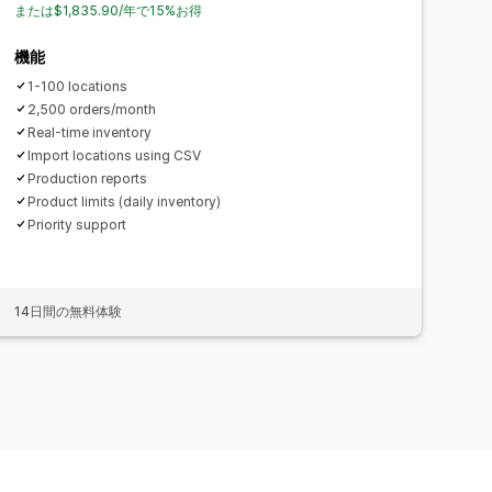
または$1,835.90/年で15%お得
機能
1-100 locations
2,500 orders/month
Real-time inventory
Import locations using CSV
Production reports
Product limits (daily inventory)
Priority support
14日間の無料体験