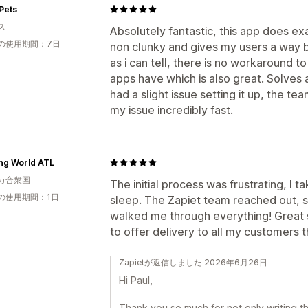
Pets
ス
Absolutely fantastic, this app does ex
の使用期間：7日
non clunky and gives my users a way b
as i can tell, there is no workaround t
apps have which is also great. Solves 
had a slight issue setting it up, the
my issue incredibly fast.
ing World ATL
カ合衆国
The initial process was frustrating, I
の使用期間：1日
sleep. The Zapiet team reached out, 
walked me through everything! Great s
to offer delivery to all my customers 
Zapietが返信しました 2026年6月26日
Hi Paul,
Thank you so much for not only writing th