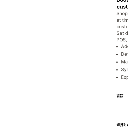
cus
Shopi
at ti
custo
Set d
POS, 
Add
Def
Man
Syn
Exp
言語
連携対