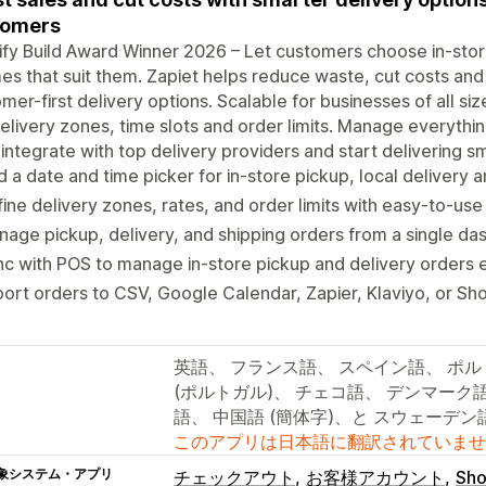
tomers
fy Build Award Winner 2026 – Let customers choose in-store 
mes that suit them. Zapiet helps reduce waste, cut costs and
mer-first delivery options. Scalable for businesses of all s
elivery zones, time slots and order limits. Manage everyth
integrate with top delivery providers and start delivering s
 a date and time picker for in-store pickup, local delivery 
ine delivery zones, rates, and order limits with easy-to-use
age pickup, delivery, and shipping orders from a single d
c with POS to manage in-store pickup and delivery orders e
ort orders to CSV, Google Calendar, Zapier, Klaviyo, or Sh
英語、 フランス語、 スペイン語、 ポル
(ポルトガル)、 チェコ語、 デンマーク
語、 中国語 (簡体字)、と スウェーデン
このアプリは日本語に翻訳されていませ
象システム・アプリ
チェックアウト
お客様アカウント
Sho