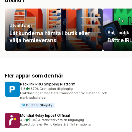
Utvald i
Utvald app
Låt kunderna hämta i butik eller
Sälj i butik
välja hemleverans.
Bättre IR
Fler appar som den här
Packlink PRO Shipping Platform
av 5 stjärnor
4,8
(870)
•
Gratisplan tillgänglig
870 recensioner totalt
Fraktlösningar med flera transportörer för e-handel och
marknadsplatser
Built for Shopify
Mondial Relay Inpost Official
av 5 stjärnor
4,2
(106)
•
Gratis testversion tillgänglig
106 recensioner totalt
Expéditions en Point Relais & à l'International