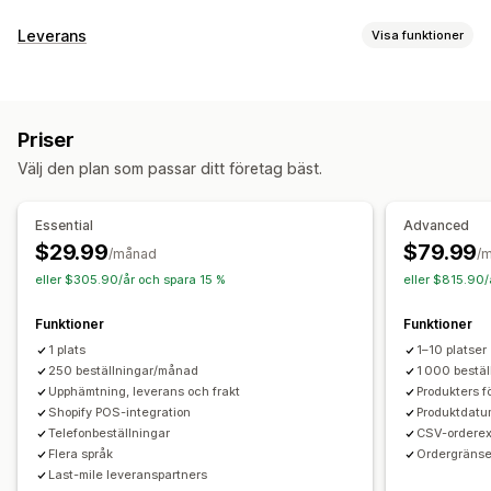
Leveransalternativ
Leverans
Visa funktioner
Blockera datum
Tidsgränser
Datumväljare
Etiketter och förpackningsmaterial
Dynamiska priser
Ordergränser
Minimivärden
Addressvalidering
Plocklista
Fraktregler
Leveransdatum
Flera platser
Förberedelsetider
Anpassade meddelanden
Priser
Flera språk
Val av budfirma
Fraktkostnader
Hämtningsalternativ
Välj den plan som passar ditt företag bäst.
Leveranshantering
Trottoarkant
I butik
Flera platser
Förberedelsetider
Spårning i realtid
E-postaviseringar
Orderuppdateringar
Datumväljare
Ordergränser
Schemaläggning
Tidpunkter
Essential
Advanced
Leveransanalys
$29.99
$79.99
/månad
/
Spårning i realtid
eller $305.90/år och spara 15 %
eller $815.90/
SMS-aviseringar
E-postaviseringar
Beräknade leveransdagar
Orderspårning
Funktioner
Funktioner
Optimering av transportväg
1 plats
1–10 platser
250 beställningar/månad
1 000 bestä
Upphämtning, leverans och frakt
Produkters f
Shopify POS-integration
Produktdatu
Telefonbeställningar
CSV-orderex
Flera språk
Ordergränse
Last-mile leveranspartners