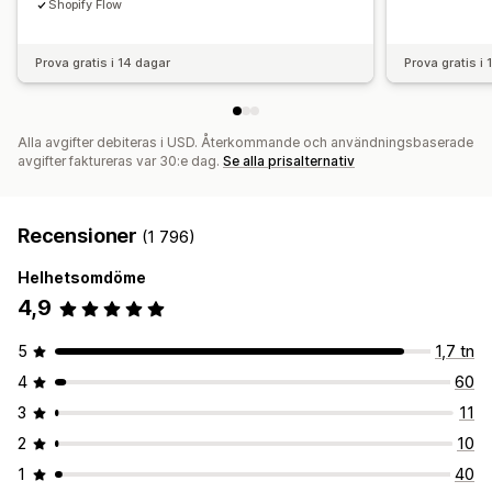
Shopify Flow
Prova gratis i 14 dagar
Prova gratis i
Alla avgifter debiteras i USD. Återkommande och användningsbaserade
avgifter faktureras var 30:e dag.
Se alla prisalternativ
Recensioner
(1 796)
Helhetsomdöme
4,9
5
1,7 tn
4
60
3
11
2
10
1
40