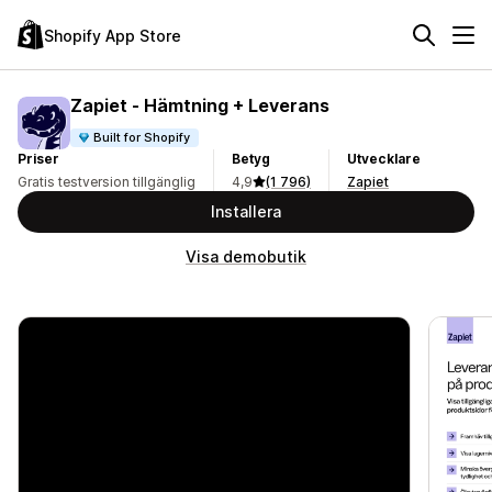
Shopify App Store
Zapiet ‑ Hämtning + Leverans
Built for Shopify
Priser
Betyg
Utvecklare
Gratis testversion tillgänglig
4,9
(1 796)
Zapiet
Installera
Visa demobutik