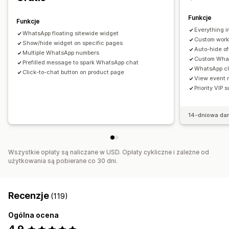
Funkcje
Funkcje
Everything i
WhatsApp floating sitewide widget
Custom work
Show/hide widget on specific pages
Auto-hide of
Multiple WhatsApp numbers
Custom What
Prefilled message to spark WhatsApp chat
WhatsApp cl
Click-to-chat button on product page
View event r
Priority VIP 
14-dniowa da
Wszystkie opłaty są naliczane w USD. Opłaty cykliczne i zależne od
użytkowania są pobierane co 30 dni.
Recenzje
(119)
Ogólna ocena