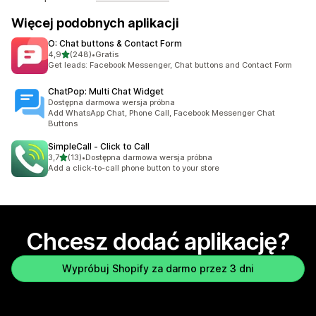
Więcej podobnych aplikacji
O: Chat buttons & Contact Form
na 5 gwiazdek
4,9
(248)
•
Gratis
Łączna liczba recenzji: 248
Get leads: Facebook Messenger, Chat buttons and Contact Form
ChatPop: Multi Chat Widget
Dostępna darmowa wersja próbna
Add WhatsApp Chat, Phone Call, Facebook Messenger Chat
Buttons
SimpleCall ‑ Click to Call
na 5 gwiazdek
3,7
(13)
•
Dostępna darmowa wersja próbna
Łączna liczba recenzji: 13
Add a click-to-call phone button to your store
Chcesz dodać aplikację?
Wypróbuj Shopify za darmo przez 3 dni