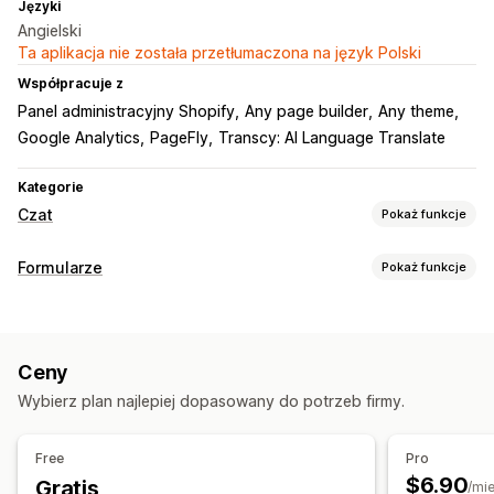
Języki
Angielski
Ta aplikacja nie została przetłumaczona na język Polski
Współpracuje z
Panel administracyjny Shopify
Any page builder
Any theme
Google Analytics
PageFly
Transcy: AI Language Translate
Kategorie
Czat
Pokaż funkcje
Wiadomości w czasie rzeczywistym
Formularze
Pokaż funkcje
Czat na żywo
Czat e-mailowy
Media społecznościowe
Typy formularzy
Śledzenie zachowań
Analiza agentów
Kontakty
Opinie
Wyskakujące okienka
Automatyczne odpowiedzi
Ceny
Dostosowanie
Pozdrowienia
Szybkie odpowiedzi
Wybierz plan najlepiej dopasowany do potrzeb firmy.
Wielojęzyczne
Pole wyboru RODO
Dostosowanie
Zarządzanie danymi
Free
Pro
Kolor i czcionka
Godziny pracy
Wiadomości powitalne
$6.90
Gratis
Śledzenie statusu
Analizy
/mi
Przyciski czatu
Przypisanie czatu
Awatar agenta