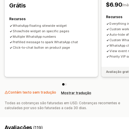
$6.90
Grátis
Gerenciamento de dados
/mê
Botões de chat
Atribuição de chat
Avatar do agente
Acompanhamento de status
Análises
Recursos
Recursos
Everything i
WhatsApp floating sitewide widget
Custom work
Show/hide widget on specific pages
Auto-hide of
Multiple WhatsApp numbers
Custom What
Prefilled message to spark WhatsApp chat
WhatsApp cl
Click-to-chat button on product page
View event r
Priority VIP 
Avaliação grat
Contém texto sem tradução
Mostrar tradução
Todas as cobranças são faturadas em USD. Cobranças recorrentes e
calculadas por uso são faturadas a cada 30 dias.
Avaliações
(119)