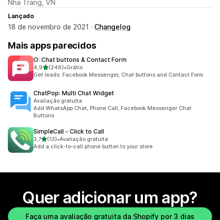
Nha Trang, VN
Lançado
18 de novembro de 2021 ·
Changelog
Mais apps parecidos
O: Chat buttons & Contact Form
de 5 estrelas
4,9
(248)
•
Grátis
248 avaliações ao todo
Get leads: Facebook Messenger, Chat buttons and Contact Form
ChatPop: Multi Chat Widget
Avaliação gratuita
Add WhatsApp Chat, Phone Call, Facebook Messenger Chat
Buttons
SimpleCall ‑ Click to Call
de 5 estrelas
3,7
(13)
•
Avaliação gratuita
13 avaliações ao todo
Add a click-to-call phone button to your store
Quer adicionar um app?
Faça uma avaliação gratuita da Shopify por 3 dias