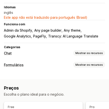
Idiomas
inglês
Este app não está traduzido para português (Brasil)
Funciona com
Admin da Shopify
Any page builder
Any theme
Google Analytics
PageFly
Transcy: AI Language Translate
Categorias
Chat
Mostrar os recursos
Mensagens em tempo real
Formulários
Mostrar os recursos
Chat em tempo real
Conversa por e-mail
Redes sociais
Tipos de formulários
Rastreamento de comportamento
Análise do agente
Contatos
Feedback
Pop-ups
Respostas automatizadas
Preços
Personalização
Saudações
Respostas rápidas
Escolha o plano ideal para o negócio.
Em vários idiomas
Personalização
Caixa de seleção de regulamentos de proteção de dados
Free
Pro
Cor e fonte
Horário comercial
Mensagens de boas-vindas