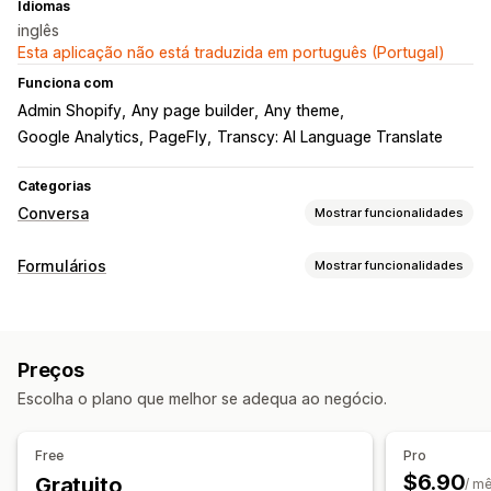
Idiomas
inglês
Esta aplicação não está traduzida em português (Portugal)
Funciona com
Admin Shopify
Any page builder
Any theme
Google Analytics
PageFly
Transcy: AI Language Translate
Categorias
Conversa
Mostrar funcionalidades
Mensagens em tempo real
Formulários
Mostrar funcionalidades
Chat em tempo real
Conversa por e-mail
Redes sociais
Tipos de formulário
Rastreio do comportamento
Análise de dados de agentes
Contactos
Feedback
Pop-ups
Respostas automatizadas
Preços
Personalização
Saudações
Respostas rápidas
Escolha o plano que melhor se adequa ao negócio.
Multilingue
Caixa de verificação do RGPD
Personalização
Gestão de dados
Free
Pro
Cor e tipo de letra
Horário de funcionamento
$6.90
Gratuito
Rastreio do estado
Análise de dados
/ m
Mensagens de boas-vindas
Botões de conversa