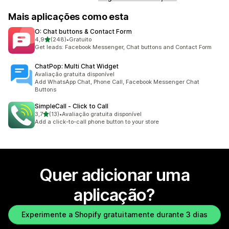
Mais aplicações como esta
O: Chat buttons & Contact Form
de 5 estrelas
4,9
(248)
•
Gratuito
248 total de avaliações
Get leads: Facebook Messenger, Chat buttons and Contact Form
ChatPop: Multi Chat Widget
Avaliação gratuita disponível
Add WhatsApp Chat, Phone Call, Facebook Messenger Chat
Buttons
SimpleCall ‑ Click to Call
de 5 estrelas
3,7
(13)
•
Avaliação gratuita disponível
13 total de avaliações
Add a click-to-call phone button to your store
Quer adicionar uma
aplicação?
Experimente a Shopify gratuitamente durante 3 dias