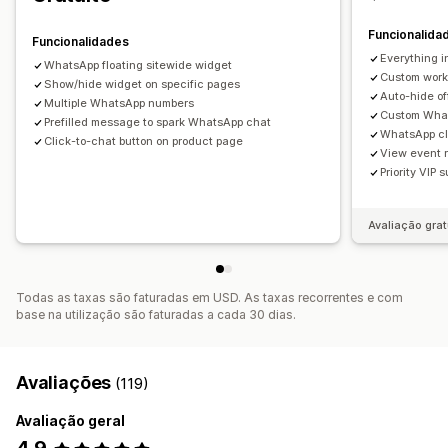
Atribuição de conversa
Avatar de agente
Funcionalida
Funcionalidades
Everything i
WhatsApp floating sitewide widget
Custom work
Show/hide widget on specific pages
Auto-hide of
Multiple WhatsApp numbers
Custom What
Prefilled message to spark WhatsApp chat
WhatsApp cl
Click-to-chat button on product page
View event r
Priority VIP 
Avaliação grat
Todas as taxas são faturadas em USD. As taxas recorrentes e com
base na utilização são faturadas a cada 30 dias.
Avaliações
(119)
Avaliação geral