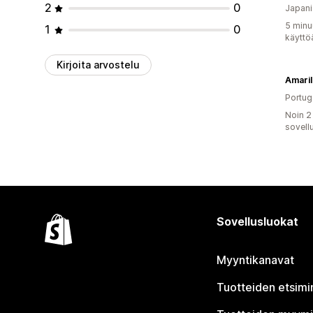
2
0
Japani
5 minu
1
0
käyttö
Kirjoita arvostelu
Amaril
Portug
Noin 2
sovell
Sovellusluokat
Myyntikanavat
Tuotteiden etsimi