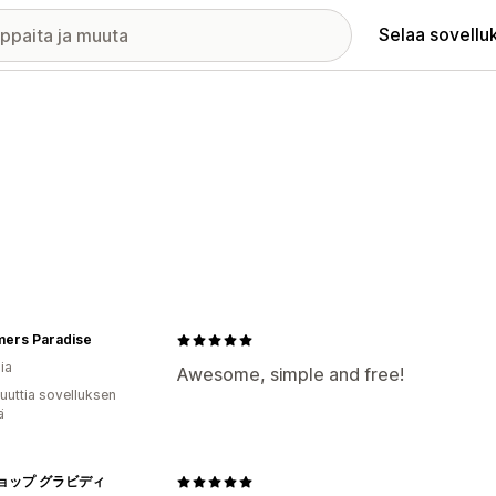
Selaa sovellu
ers Paradise
ia
Awesome, simple and free!
uuttia sovelluksen
ä
ョップ グラビディ