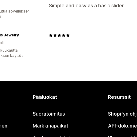
Simple and easy as a basic slider
uttia sovelluksen
ä
is Jewelry
ali
 kuukautta
uksen käyttöä
Pääluokat
Resurssit
Suoratoimitus
Shopifyn oh
nen
Markkinapaikat
API-dokume