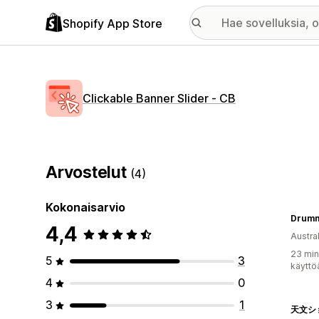
Shopify App Store
Clickable Banner Slider ‑ CB
Arvostelut
(4)
Kokonaisarvio
Drumm
4,4
Austral
23 min
5
3
käyttö
4
0
3
1
天文シ