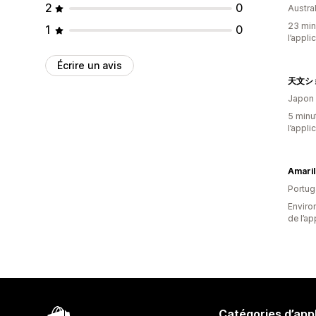
2
0
Austral
23 minu
1
0
l’appli
Écrire un avis
天文シ
Japon
5 minut
l’appli
Amaril
Portug
Environ
de l’ap
Catégories d’app