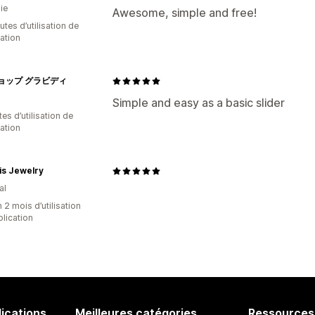
ie
Awesome, simple and free!
tes d’utilisation de
cation
ョップ グラビディ
Simple and easy as a basic slider
es d’utilisation de
cation
is Jewelry
al
 2 mois d’utilisation
plication
lications
Meilleures catégories
Ressources