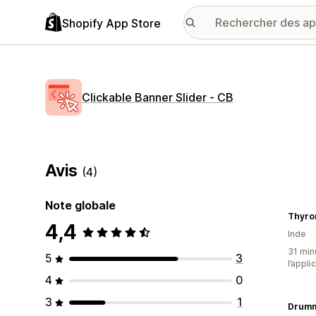
Shopify App Store
Clickable Banner Slider ‑ CB
Avis
(4)
Note globale
Thyro
4,4
Inde
31 minu
5
3
l’appli
4
0
3
1
Drumm