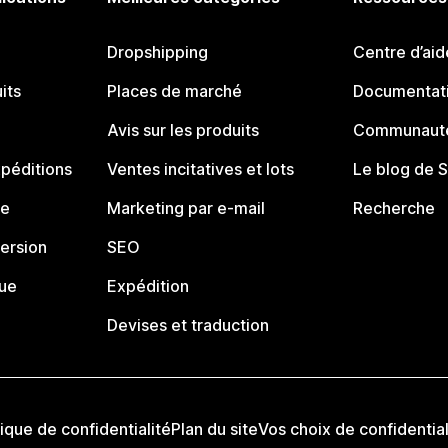
Dropshipping
Centre d’aid
its
Places de marché
Documentati
Avis sur les produits
Communauté
péditions
Ventes incitatives et lots
Le blog de 
ue
Marketing par e-mail
Recherche
ersion
SEO
que
Expédition
Devises et traduction
tique de confidentialité
Plan du site
Vos choix de confidential