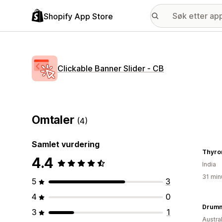
Shopify App Store
Clickable Banner Slider ‑ CB
Omtaler
(4)
Samlet vurdering
Thyro
4.4
India
31 min
5
3
4
0
Drumm
3
1
Austral