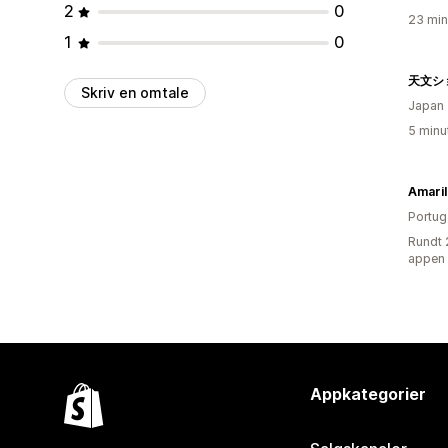
2
0
23 min
1
0
天文シ
Skriv en omtale
Japan
5 minu
Amaril
Portug
Rundt 
appen
Appkategorier