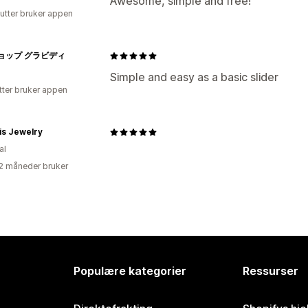
Awesome, simple and free!
utter bruker appen
ョップ グラビディ
Simple and easy as a basic slider
tter bruker appen
is Jewelry
al
2 måneder bruker
Populære kategorier
Ressurser