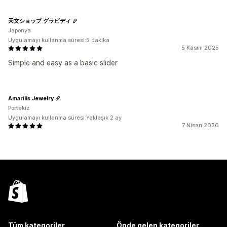
天文ショップ グラビディ
Japonya
Uygulamayı kullanma süresi:5 dakika
5 Kasım 2025
Simple and easy as a basic slider
Amarilis Jewelry
Portekiz
Uygulamayı kullanma süresi:Yaklaşık 2 ay
7 Nisan 2026
Tüm kategoriler
Önde gelen kategoriler