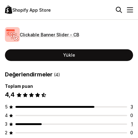
Shopify App Store
Clickable Banner Slider ‑ CB
Yükle
Değerlendirmeler
(4)
Toplam puan
4,4
5
3
4
0
3
1
2
0