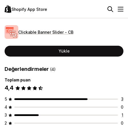
Shopify App Store
Clickable Banner Slider ‑ CB
Yükle
Değerlendirmeler
(4)
Toplam puan
4,4
5
3
4
0
3
1
2
0