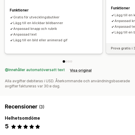
Funktioner
Funktioner
Lägg till en 
Gratis för utvecklingsbutiker
Anpassad kn
Lägg till en klickbar bildbanner
Anpassad te
Anpassad knapp och rubrik
Lägg till en 
Anpassad text
Lägg till en bild eller animerad gif
Prova gratis i
Innehåller automatöversatt text
Visa original
Alla avgifter debiteras i USD. Återkommande och användningsbaserade
avgifter faktureras var 30:e dag.
Recensioner
(3)
Helhetsomdöme
5