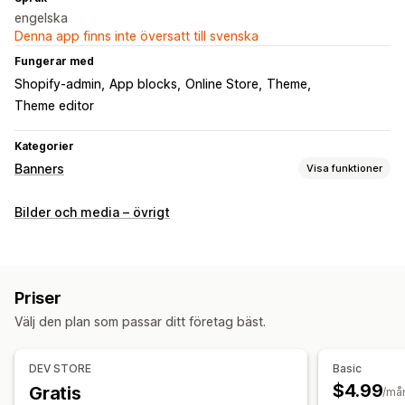
engelska
Denna app finns inte översatt till svenska
Fungerar med
Shopify-admin
App blocks
Online Store
Theme
Theme editor
Kategorier
Banners
Visa funktioner
Bannertyp
Bilder och media – övrigt
Kampanj
Anpassning
Bannerposition
Länkar och knappar
Bakgrunder
Priser
Färg och teckensnitt
Mobilanpassning
Välj den plan som passar ditt företag bäst.
DEV STORE
Basic
$4.99
Gratis
/må