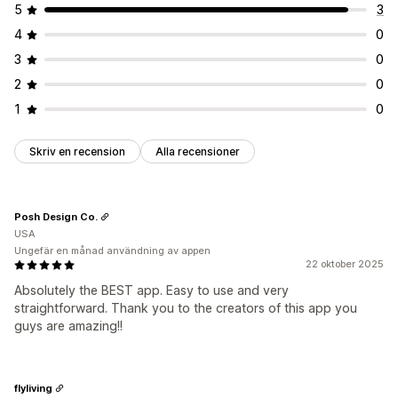
5
3
4
0
3
0
2
0
1
0
Skriv en recension
Alla recensioner
Posh Design Co.
USA
Ungefär en månad användning av appen
22 oktober 2025
Absolutely the BEST app. Easy to use and very
straightforward. Thank you to the creators of this app you
guys are amazing!!
flyliving