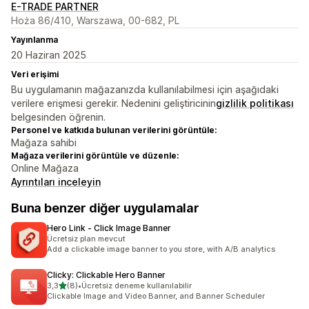
E-TRADE PARTNER
Hoża 86/410, Warszawa, 00-682, PL
Yayınlanma
20 Haziran 2025
Veri erişimi
Bu uygulamanın mağazanızda kullanılabilmesi için aşağıdaki
verilere erişmesi gerekir. Nedenini geliştiricinin
gizlilik politikası
belgesinden öğrenin.
Personel ve katkıda bulunan verilerini görüntüle:
Mağaza sahibi
Mağaza verilerini görüntüle ve düzenle:
Online Mağaza
Ayrıntıları inceleyin
Buna benzer diğer uygulamalar
Hero Link ‑ Click Image Banner
Ücretsiz plan mevcut
Add a clickable image banner to you store, with A/B analytics
Clicky: Clickable Hero Banner
5 yıldız üzerinden
3,3
(8)
•
Ücretsiz deneme kullanılabilir
toplam 8 değerlendirme
Clickable Image and Video Banner, and Banner Scheduler