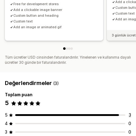
Add a click
Free for development stores
Custom butt
Add a clickable image banner
Custom text
Custom button and heading
Add an imag
Custom text
Add an image or animated gif
3 günlük ücre
Tüm ücretler USD cinsinden faturalandırılır. Yinelenen ve kullanıma dayalı
ücretler 30 günde bir faturalandırılır.
Değerlendirmeler
(3)
Toplam puan
5
5
3
4
0
3
0