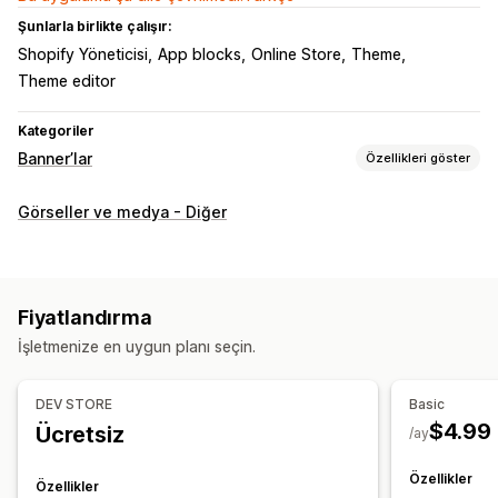
Şunlarla birlikte çalışır:
Shopify Yöneticisi
App blocks
Online Store
Theme
Theme editor
Kategoriler
Banner’lar
Özellikleri göster
Banner türü
Görseller ve medya - Diğer
Promosyon amaçlı
Özelleştirme
Banner konumu
Bağlantılar ve düğmeler
Arka planlar
Fiyatlandırma
Renk ve yazı tipi
Mobil duyarlı
İşletmenize en uygun planı seçin.
DEV STORE
Basic
$4.99
Ücretsiz
/ay
Özellikler
Özellikler