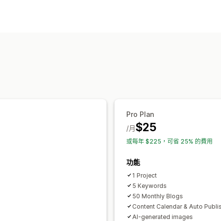
建立內容
AI 生成內容
大量建立
多國語言
圖片
搜尋引擎最佳化 (SEO)
關鍵字最佳化
中繼標籤
豐富程式碼片
顯示選項
精選貼文
相關貼文
自訂代碼
Pro Plan
$25
/月
或每年 $225，可省 25% 的費用
功能
1 Project
5 Keywords
50 Monthly Blogs
Content Calendar & Auto Publi
AI-generated images