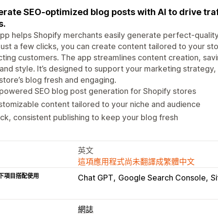
rate SEO-optimized blog posts with AI to drive tra
s.
pp helps Shopify merchants easily generate perfect-quality,
just a few clicks, you can create content tailored to your stor
cting customers. The app streamlines content creation, savi
and style. It’s designed to support your marketing strategy
store’s blog fresh and engaging.
powered SEO blog post generation for Shopify stores
tomizable content tailored to your niche and audience
ck, consistent publishing to keep your blog fresh
英文
這項應用程式尚未翻譯成繁體中文
下項目搭配使用
Chat GPT
Google Search Console
S
網誌