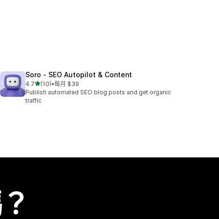
Soro ‑ SEO Autopilot & Content
滿分 5 顆星
4.7
(10)
•
每月 $39
共有 10 則評價
Publish automated SEO blog posts and get organic
traffic
嗎？