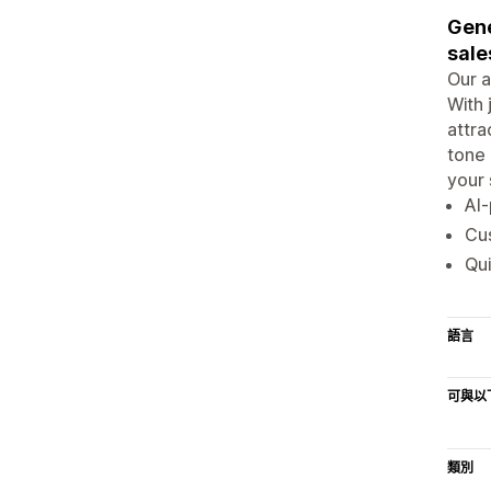
Gene
sale
Our a
With 
attra
tone 
your 
AI-
Cus
Qui
語言
可與以
類別