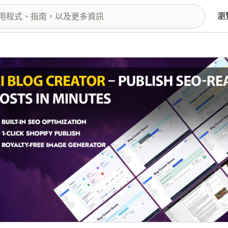
瀏
圖片圖庫