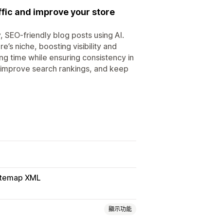
ffic and improve your store
 SEO-friendly blog posts using AI.
e’s niche, boosting visibility and
ng time while ensuring consistency in
, improve search rankings, and keep
itemap XML
顯示功能