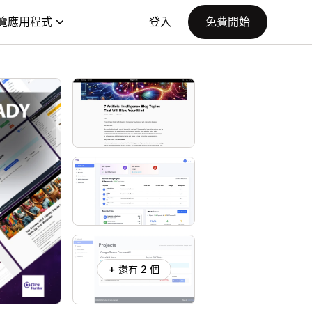
覽應用程式
登入
免費開始
+ 還有 2 個