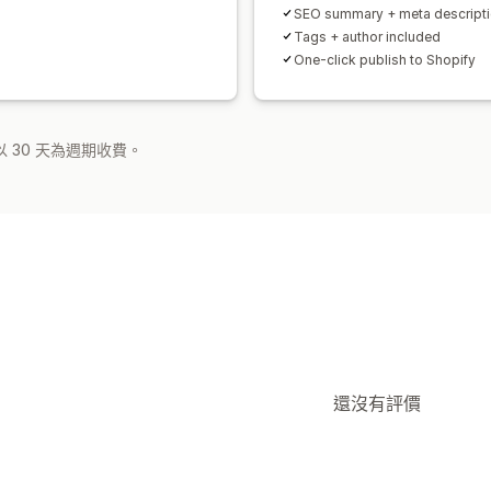
SEO summary + meta descript
Tags + author included
One-click publish to Shopify
 30 天為週期收費。
還沒有評價