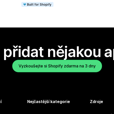
Built for Shopify
přidat nějakou a
Vyzkoušejte si Shopify zdarma na 3 dny
í
Nejčastější kategorie
Zdroje