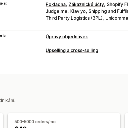
e s:
Pokladna
Zákaznické účty
Shopify F
Judge.me
Klaviyo
Shipping and Fulf
Third Party Logistics (3PL)
Unicomme
rie
Úpravy objednávek
Aktualizace objednávek
Upselling a cross-selling
Zrušení
Sloučení
Opakované objedn
Přizpůsobení
Adresa
Samostatné položky
Poplatk
Upselling na stránce s poděkováním
Automatizované postupy
Hromadné 
Vlastní CSS
Vlastní HTML
Více měn
Řízení objednávek
Nabídky a doporučení
Aktualizace stavu
Označování štítky
Dárky zdarma
Doprava zdarma
Dopl
dnikání.
Doporučené produkty
Často nakupo
Doporučení pomocí AI
500-5000 orders/mo
Analytika