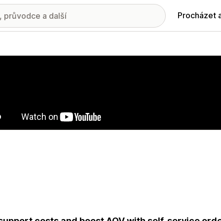
Procházet 
ie propagovaných obrázků
support costs and boost AOV with self-service orde