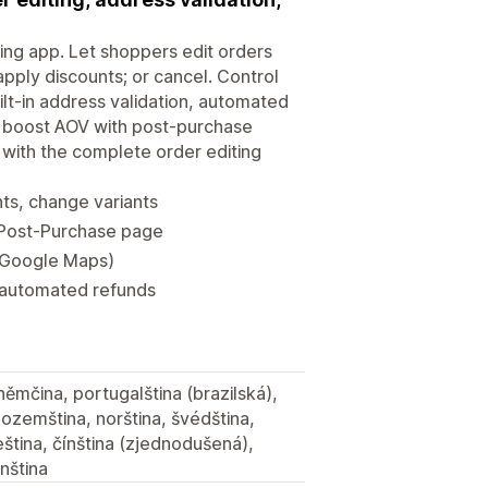
ting app. Let shoppers edit orders
apply discounts; or cancel. Control
ilt-in address validation, automated
 boost AOV with post-purchase
with the complete order editing
ts, change variants
& Post-Purchase page
a Google Maps)
& automated refunds
 němčina, portugalština (brazilská),
izozemština, norština, švédština,
čeština, čínština (zjednodušená),
inština