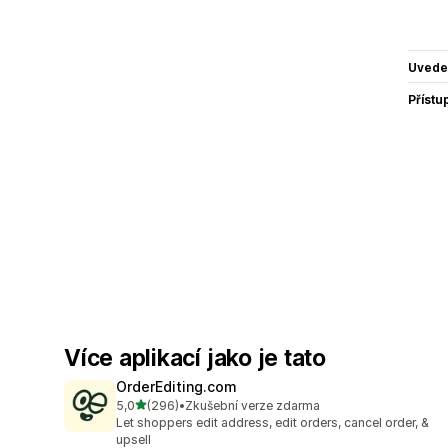
Uvede
Přístu
Více aplikací jako je tato
OrderEditing.com
z 5 hvězd
5,0
(296)
•
Zkušební verze zdarma
Celkový počet recenzí: 296
Let shoppers edit address, edit orders, cancel order, &
upsell