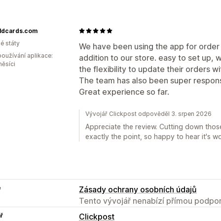
ldcards.com
é státy
We have been using the app for order e
oužívání aplikace:
addition to our store. easy to set up
měsíci
the flexibility to update their orders 
The team has also been super respon
Great experience so far.
Vývojář Clickpost odpověděl 3. srpen 2026
Appreciate the review. Cutting down those
exactly the point, so happy to hear it's wo
e
Zásady ochrany osobních údajů
Tento vývojář nenabízí přímou podpor
ř
Clickpost