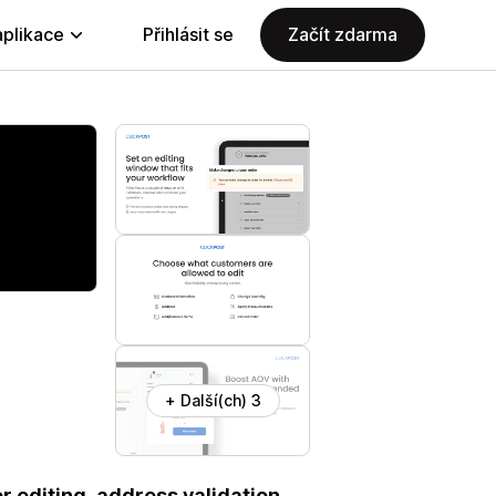
aplikace
Přihlásit se
Začít zdarma
+ Další(ch) 3
r editing, address validation,