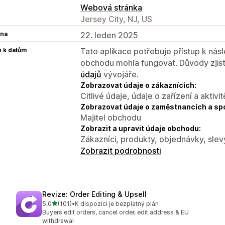
Webová stránka
Jersey City, NJ, US
na
22. leden 2025
p k datům
Tato aplikace potřebuje přístup k ná
obchodu mohla fungovat. Důvody zjist
údajů
vývojáře.
Zobrazovat údaje o zákaznících:
Citlivé údaje, údaje o zařízení a aktivit
Zobrazovat údaje o zaměstnancích a sp
Majitel obchodu
Zobrazit a upravit údaje obchodu:
Zákazníci, produkty, objednávky, slev
Zobrazit podrobnosti
Revize: Order Editing & Upsell
z 5 hvězd
5,0
(101)
•
K dispozici je bezplatný plán
Celkový počet recenzí: 101
Buyers edit orders, cancel order, edit address & EU
withdrawal