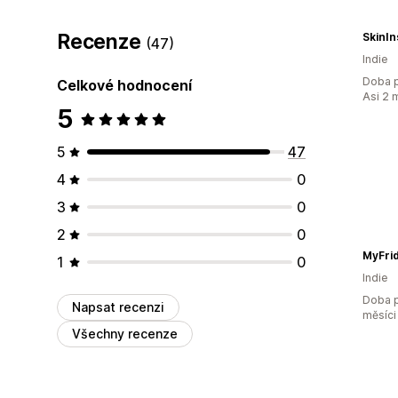
Recenze
SkinIn
(47)
Indie
Doba p
Celkové hodnocení
Asi 2 
5
5
47
4
0
3
0
2
0
MyFri
1
0
Indie
Doba p
Napsat recenzi
měsíci
Všechny recenze