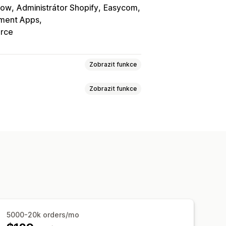
low
Administrátor Shopify
Easycom
ilment Apps
rce
Zobrazit funkce
Zobrazit funkce
ávky
Vracení peněz
Vracení zboží
y za zásilky
Vlastní pravidla
Doplňky jedním kliknutím
úpravy
Zákaznický portál
Více jazyků
Analytika
ňky produktů
vané společně
5000-20k orders/mo