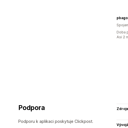
pbago
Spojen
Doba p
Asi 2 
Podpora
Zdroj
Podporu k aplikaci poskytuje Clickpost.
Vývojá