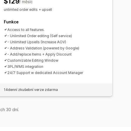
$129
/ měsíc
nnost trychtýře
unlimted order edits + upsell
Funkce
Access to all features.
- Unlimited Order editing (Self service)
- Unlimited Upsells (Increase AOV)
- Address Validation (powered by Google)
- Add/replace Items + Apply Discount
Customizable Editing Window
3PL/WMS integration
24/7 Support w dedicated Account Manager
14denní zkušební verze zdarma
ch 30 dní.