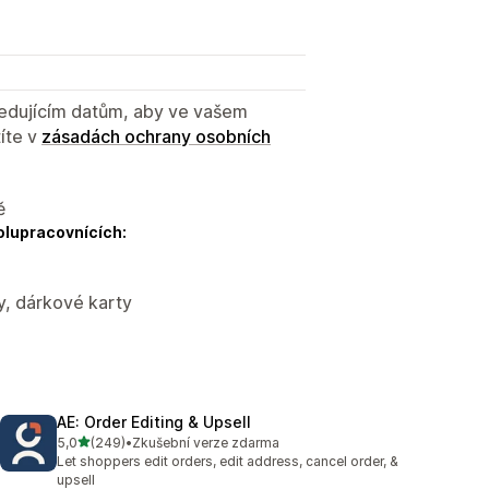
sledujícím datům, aby ve vašem
íte v
zásadách ochrany osobních
ě
olupracovnících:
y, dárkové karty
AE: Order Editing & Upsell
z 5 hvězd
5,0
(249)
•
Zkušební verze zdarma
Celkový počet recenzí: 249
Let shoppers edit orders, edit address, cancel order, &
upsell