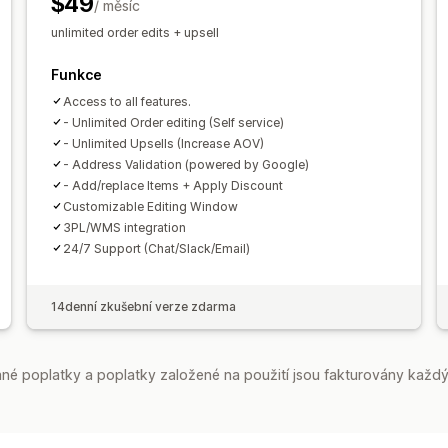
$49
/ měsíc
Míry prokliku
Konverzní poměry
Výko
unlimited order edits + upsell
Funkce
Access to all features.
- Unlimited Order editing (Self service)
- Unlimited Upsells (Increase AOV)
- Address Validation (powered by Google)
- Add/replace Items + Apply Discount
Customizable Editing Window
3PL/WMS integration
24/7 Support (Chat/Slack/Email)
14denní zkušební verze zdarma
é poplatky a poplatky založené na použití jsou fakturovány každý