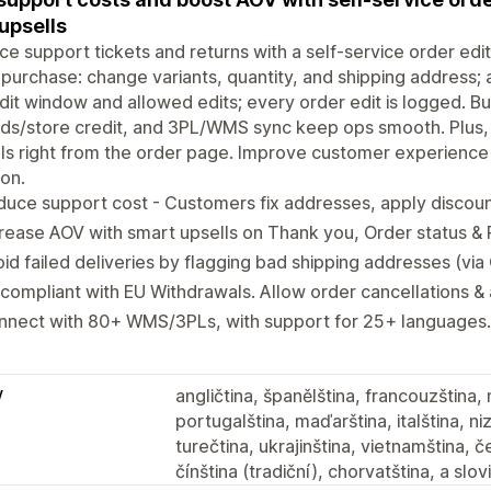
upsells
e support tickets and returns with a self-service order edi
purchase: change variants, quantity, and shipping address; 
dit window and allowed edits; every order edit is logged. Bu
ds/store credit, and 3PL/WMS sync keep ops smooth. Plus,
ls right from the order page. Improve customer experience 
ion.
uce support cost - Customers fix addresses, apply discoun
rease AOV with smart upsells on Thank you, Order status 
id failed deliveries by flagging bad shipping addresses (vi
compliant with EU Withdrawals. Allow order cancellations 
nnect with 80+ WMS/3PLs, with support for 25+ languages.
y
angličtina, španělština, francouzština,
portugalština, maďarština, italština, n
turečtina, ukrajinština, vietnamština, 
čínština (tradiční), chorvatština, a slov