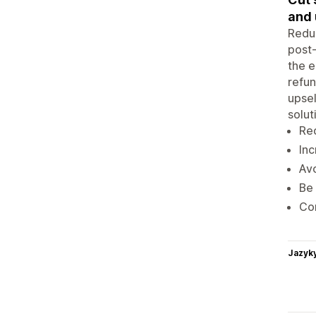
and 
Reduc
post-
the e
refun
upsel
solut
Red
Inc
Avo
Be 
Co
Jazyk