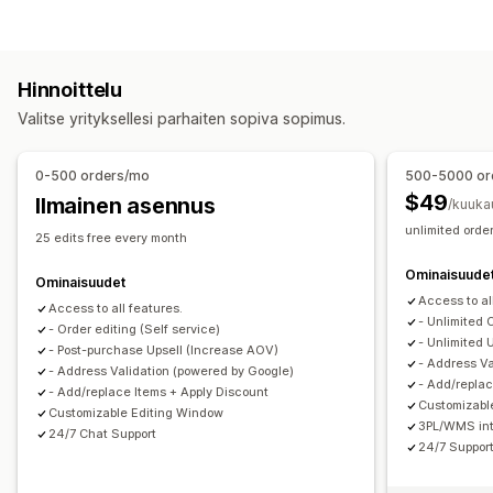
Peruutukset
Yhdistäminen
Uudelleentilaukset
Mukautukset
Hyvitykset
Palautukset
Osoite
Rivikohdat
Kiitos-sivun lisämyynti
Toimitusmaksut
Mukautetut säännöt
Hinnoittelu
Yhden klikkauksen lisäosat (add-ons)
Automaattiset työnkulut
Joukkomuokkaus
Valitse yrityksellesi parhaiten sopiva sopimus.
Mukautettu CSS-koodi
Mukautettu HTML-koodi
Asiakasportaali
Monta valuuttaa
Monikielisyys
Tilausten hallinta
0-500 orders/mo
500-5000 or
Tarjoukset ja suositukset
Tilapäivitykset
Tunnisteet
Analytiikka
$49
Ilmainen asennus
/kuuka
Ilmaislahja
Ilmainen toimitus
Tuotteen lisäosat (add-ons)
unlimited order
25 edits free every month
Tuotesuositukset
Usein yhdessä ostetut tuotteet
Ominaisuude
Tekoälysuositukset
Ominaisuudet
Access to al
Access to all features.
Analytiikka
- Unlimited 
- Order editing (Self service)
- Unlimited 
Klikkausasteet
Konversioasteet
Suppilon tehokkuus
- Post-purchase Upsell (Increase AOV)
- Address Va
- Address Validation (powered by Google)
- Add/replac
- Add/replace Items + Apply Discount
Customizabl
Customizable Editing Window
3PL/WMS int
24/7 Chat Support
24/7 Support