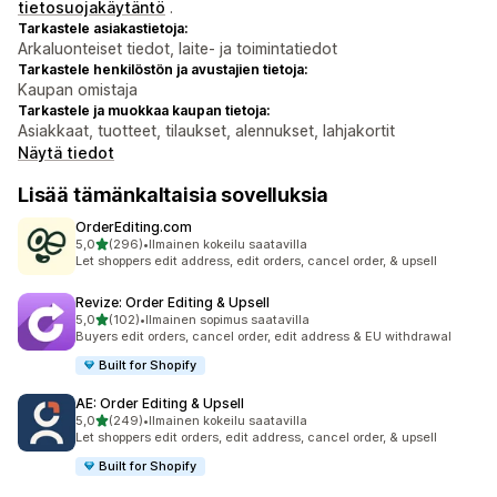
tietosuojakäytäntö
.
Tarkastele asiakastietoja:
Arkaluonteiset tiedot, laite- ja toimintatiedot
Tarkastele henkilöstön ja avustajien tietoja:
Kaupan omistaja
Tarkastele ja muokkaa kaupan tietoja:
Asiakkaat, tuotteet, tilaukset, alennukset, lahjakortit
Näytä tiedot
Lisää tämänkaltaisia sovelluksia
OrderEditing.com
/ 5 tähteä
5,0
(296)
•
Ilmainen kokeilu saatavilla
296 arvostelua yhteensä
Let shoppers edit address, edit orders, cancel order, & upsell
Revize: Order Editing & Upsell
/ 5 tähteä
5,0
(102)
•
Ilmainen sopimus saatavilla
102 arvostelua yhteensä
Buyers edit orders, cancel order, edit address & EU withdrawal
Built for Shopify
AE: Order Editing & Upsell
/ 5 tähteä
5,0
(249)
•
Ilmainen kokeilu saatavilla
249 arvostelua yhteensä
Let shoppers edit orders, edit address, cancel order, & upsell
Built for Shopify