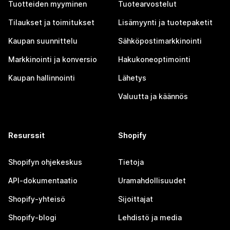
Tuotteiden myyminen
Tuotearvostelut
Tilaukset ja toimitukset
Lisämyynti ja tuotepaketit
Kaupan suunnittelu
Sähköpostimarkkinointi
Markkinointi ja konversio
Hakukoneoptimointi
Kaupan hallinnointi
Lähetys
Valuutta ja käännös
Resurssit
Shopify
Shopifyn ohjekeskus
Tietoja
API-dokumentaatio
Uramahdollisuudet
Shopify-yhteisö
Sijoittajat
Shopify-blogi
Lehdistö ja media