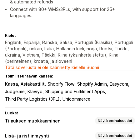
& automated refunds
Connect with 80+ WMS/3PLs, with support for 25+
languages.
Kielet
Englanti, Espanja, Ranska, Saksa, Portugali (Brasilia), Portugali
(Portugali), unkari, Italia, Hollannin kieli, norja, Ruotsi, Turkki,
ukraina, Vietnam, Tšekki, Kiina (yksinkertaistettu), Kiina
(perinteinen), kroatia, ja sloveeni
Tätä sovellusta ei ole käännetty kielelle Suomi
Toimii seuraavan kanssa:
Kassa
Asiakastilit
Shopify Flow
Shopify Admin
Easycom
Judge.me
Klaviyo
Shipping and Fulfilment Apps
Third Party Logistics (3PL)
Unicommerce
Luokat
Tilauksen muokkaaminen
Näytä ominaisuudet
Tilauspäivitykset
Lisä- ja ristiinmyynti
Näytä ominaisuudet