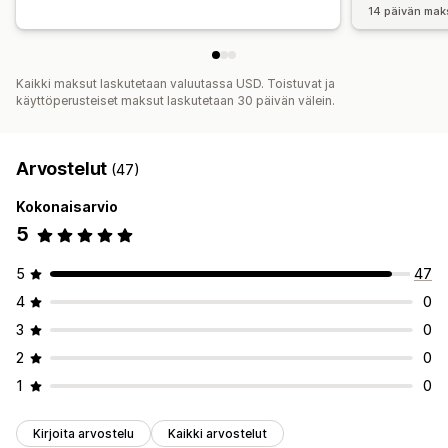
14 päivän mak
Kaikki maksut laskutetaan valuutassa USD. Toistuvat ja
käyttöperusteiset maksut laskutetaan 30 päivän välein.
Arvostelut
(47)
Kokonaisarvio
5
5
47
4
0
3
0
2
0
1
0
Kirjoita arvostelu
Kaikki arvostelut