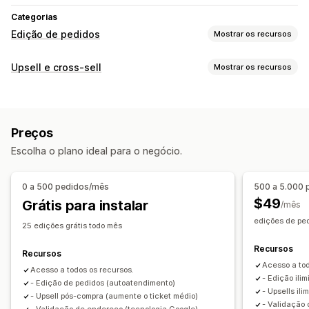
Categorias
Edição de pedidos
Mostrar os recursos
Atualizações de pedidos
Upsell e cross-sell
Mostrar os recursos
Cancelamentos
Fusão
Novos pedidos
Reembolsos
Personalização
Devoluções
Endereço
Itens de linha
Taxas de frete
Página de agradecimento de upsell
Regras personalizadas
Fluxos de trabalho automatizados
Preços
Complementos com um clique
CSS personalizado
Edição em massa
Portal do cliente
Escolha o plano ideal para o negócio.
HTML personalizado
Em várias moedas
Em vários idiomas
Gerenciamento de pedidos
Ofertas e recomendações
Atualizações de status
Marcação com tag
Análises
0 a 500 pedidos/mês
500 a 5.000
Brindes
Frete grátis
Complementos de produto
$49
Grátis para instalar
/mês
Recomendações de produtos
edições de ped
25 edições grátis todo mês
Produtos frequentemente comprados juntos
Recursos
Recomendações de IA
Recursos
Acesso a tod
Acesso a todos os recursos.
Análises
- Edição ili
- Edição de pedidos (autoatendimento)
- Upsells il
Taxas de cliques
Taxas de conversão
- Upsell pós-compra (aumente o ticket médio)
- Validação