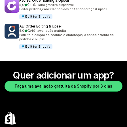
Revize: Order Editing & Upsell
de 5 estrelas
5,0
(101)
•
Plano gratuito disponível
101 avaliações ao todo
Editar pedidos,cancelar pedidos,editar endereço & upsell
Built for Shopify
AE: Order Editing & Upsell
de 5 estrelas
5,0
(249)
•
Avaliação gratuita
249 avaliações ao todo
Permita a edição de pedidos e endereços, o cancelamento de
pedidos e o upsell
Built for Shopify
Quer adicionar um app?
Faça uma avaliação gratuita da Shopify por 3 dias