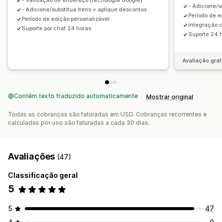
- Validação de endereço (tecnologia Google)
Desempenho do funil
- Adicione/s
- Adicione/substitua itens + aplique descontos
Período de e
Período de edição personalizável
Integração
Suporte por chat 24 horas
Suporte 24 
Avaliação grat
Contém texto traduzido automaticamente
Mostrar original
Todas as cobranças são faturadas em USD. Cobranças recorrentes e
calculadas por uso são faturadas a cada 30 dias.
Avaliações
(47)
Classificação geral
5
5
47