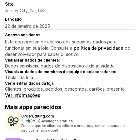
Site
Jersey City, NJ, US
Lançado
22 de janeiro de 2025
Acesso aos dados
Este app precisa de acesso aos seguintes dados para
funcionar em sua loja. Consulte a
política de privacidade
do
desenvolvedor para saber o motivo.
Visualizar dados de clientes:
Dados sensíveis, dados de dispositivo e de atividade
Visualizar dados de membros da equipe e colaboradores:
Titular da loja
Ver e editar dados da loja:
Clientes, produtos, pedidos, descontos, cartões-presente
Ver informações
Mais apps parecidos
OrderEditing.com
de 5 estrelas
5,0
(296)
•
Avaliação gratuita
296 avaliações ao todo
Permita que os clientes editem o endereço, editem e cancelem
pedidos, e faça upsell