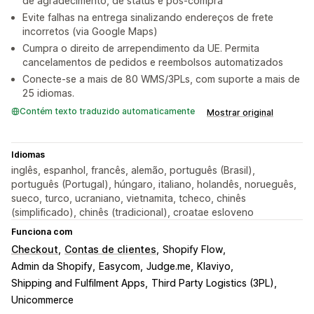
de agradecimento, de status e pós-compra
Evite falhas na entrega sinalizando endereços de frete
incorretos (via Google Maps)
Cumpra o direito de arrependimento da UE. Permita
cancelamentos de pedidos e reembolsos automatizados
Conecte-se a mais de 80 WMS/3PLs, com suporte a mais de
25 idiomas.
Contém texto traduzido automaticamente
Mostrar original
Idiomas
inglês, espanhol, francês, alemão, português (Brasil),
português (Portugal), húngaro, italiano, holandês, norueguês,
sueco, turco, ucraniano, vietnamita, tcheco, chinês
(simplificado), chinês (tradicional), croatae esloveno
Funciona com
Checkout
Contas de clientes
Shopify Flow
Admin da Shopify
Easycom
Judge.me
Klaviyo
Shipping and Fulfilment Apps
Third Party Logistics (3PL)
Unicommerce