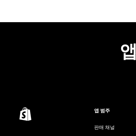
앱
앱 범주
판매 채널