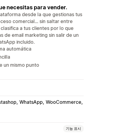
ue necesitas para vender.
plataforma desde la que gestionas tus
ceso comercial… sin saltar entre
lasifica a tus clientes por lo que
de email marketing sin salir de un
atsApp incluido.
rma automática
cilla
de un mismo punto
stashop
WhatsApp
WooCommerce
기능 표시