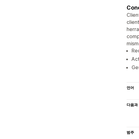
Cone
Clien
clien
herra
compr
mismo
Rec
Act
Ges
언어
다음과 
범주