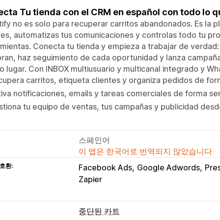
cta Tu tienda con el CRM en español con todo lo q
tify no es solo para recuperar carritos abandonados. Es la 
tes, automatizas tus comunicaciones y controlas todo tu pro
mientas. Conecta tu tienda y empieza a trabajar de verdad: c
an, haz seguimiento de cada oportunidad y lanza campañas 
 lugar. Con INBOX multiusuario y multicanal integrado y Wh
upera carritos, etiqueta clientes y organiza pedidos de fo
iva notificaciones, emails y tareas comerciales de forma sen
tiona tu equipo de ventas, tus campañas y publicidad des
스페인어
이 앱은 한국어로 번역되지 않았습니다
호환:
Facebook Ads
Google Adwords
Pre
Zapier
중단된 카트