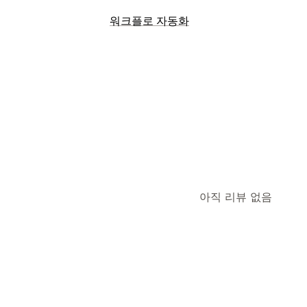
카트 복구
워크플로 자동화
이메일 미리 알림
전환 추적
자동화된 
자동화 작업
고객 세그먼트
고객 태그
주문 태그
결
아직 리뷰 없음