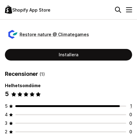
Shopify App Store
Restore nature @ Climategames
Installera
Recensioner
(1)
Helhetsomdöme
5
5
1
4
0
3
0
2
0