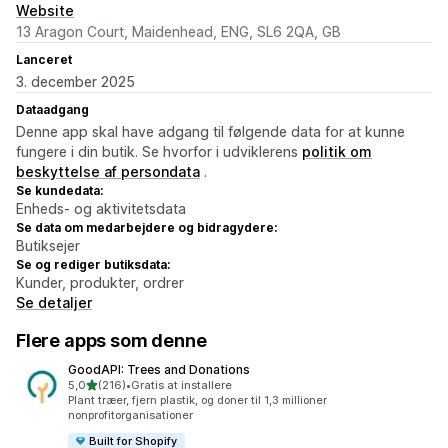
Website
13 Aragon Court, Maidenhead, ENG, SL6 2QA, GB
Lanceret
3. december 2025
Dataadgang
Denne app skal have adgang til følgende data for at kunne
fungere i din butik. Se hvorfor i udviklerens
politik om
beskyttelse af persondata
.
Se kundedata:
Enheds- og aktivitetsdata
Se data om medarbejdere og bidragydere:
Butiksejer
Se og rediger butiksdata:
Kunder, produkter, ordrer
Se detaljer
Flere apps som denne
GoodAPI: Trees and Donations
ud af 5 stjerner
5,0
(216)
•
Gratis at installere
216 anmeldelser i alt
Plant træer, fjern plastik, og doner til 1,3 millioner
nonprofitorganisationer
Built for Shopify