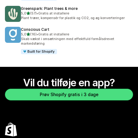
Greenspark: Plant trees & more
ud af 5 stjerner
5,0
(57)
•
Gratis at installere
57 anmeldelser i alt
Plant træer, kompensér for plastik og CO2, og øg konverteringer
Conscious Cart
ud af 5 stjerner
5,0
(16)
•
Gratis at installere
16 anmeldelser i alt
Skab vækst i omsætningen med effektfuld formålsdrevet
markedsføring
Built for Shopify
Vil du tilføje en app?
Prøv Shopify gratis i 3 dage