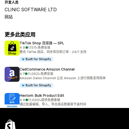
开发人员
CLINIC SOFTWARE LTD
网站
更多此类应用
TikTok Shop 连接器 — SPL
星（满分 5 星）
4.9
(737)
•
免费安装
总共 737 条评论
整合 TikTok 商店、同步库存和订单 - 24/7 支持
Built for Shopify
CedCommerce Amazon Channel
星（满分 5 星）
4.7
(1,062)
•
免费安装
总共 1062 条评论
Amazon Sales Channel 让在 Amazon 上进行销售变得简单
Built for Shopify
Hextom: Bulk Product Edit
星（满分 5 星）
4.9
(1,020)
•
提供免费套餐
总共 1020 条评论
通过批量编辑、导入、导出商店数据来节省时间