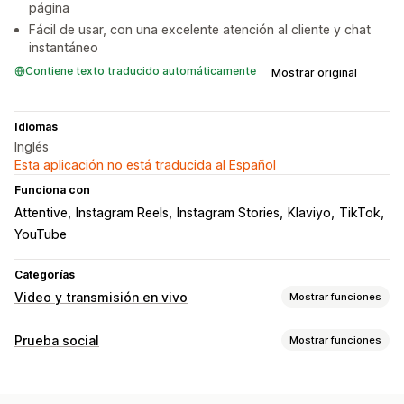
página
Fácil de usar, con una excelente atención al cliente y chat
instantáneo
Contiene texto traducido automáticamente
Mostrar original
Idiomas
Inglés
Esta aplicación no está traducida al Español
Funciona con
Attentive
Instagram Reels
Instagram Stories
Klaviyo
TikTok
YouTube
Categorías
Video y transmisión en vivo
Mostrar funciones
Gestión de videos
Prueba social
Mostrar funciones
Videos comprables
Reproducción automática
Tipo de contenido
Agregar al carrito
Video interactivo
UGC