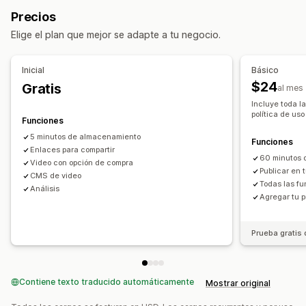
UGC
Fotos
Videos
Reels
Compartir en redes sociales
Informes y estadísticas
Precios
Opciones de muestra
Personalización
Elige el plan que mejor se adapte a tu negocio.
Feeds comprables
Diseños personalizados
Plantillas de videos
Importar el video
Enlaces de redes sociales
Reproductor de video
Widget de videos
Inicial
Básico
Videos incrustados
Ventanas emergentes
Carruseles
$24
Gratis
Informes y estadísticas
al mes
Adaptación a dispositivos móviles
Incluye toda l
Seguimiento de interacción
Seguimiento de conversión
política de uso
Funciones
5 minutos de almacenamiento
Funciones
Enlaces para compartir
60 minutos 
Video con opción de compra
Publicar en t
CMS de video
Todas las fu
Análisis
Agregar tu 
Prueba gratis 
Contiene texto traducido automáticamente
Mostrar original