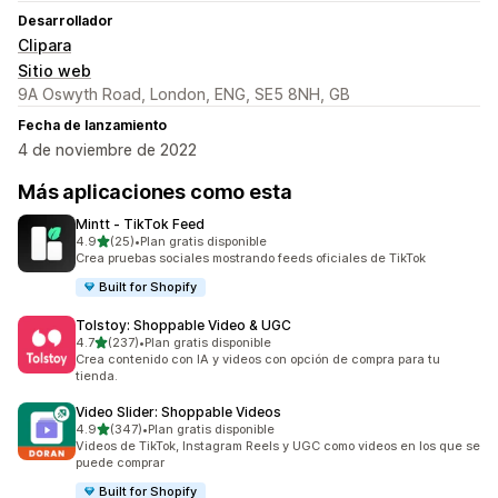
Desarrollador
Clipara
Sitio web
9A Oswyth Road, London, ENG, SE5 8NH, GB
Fecha de lanzamiento
4 de noviembre de 2022
Más aplicaciones como esta
Mintt ‑ TikTok Feed
de 5 estrellas
4.9
(25)
•
Plan gratis disponible
25 reseñas en total
Crea pruebas sociales mostrando feeds oficiales de TikTok
Built for Shopify
Tolstoy: Shoppable Video & UGC
de 5 estrellas
4.7
(237)
•
Plan gratis disponible
237 reseñas en total
Crea contenido con IA y videos con opción de compra para tu
tienda.
Video Slider: Shoppable Videos
de 5 estrellas
4.9
(347)
•
Plan gratis disponible
347 reseñas en total
Videos de TikTok, Instagram Reels y UGC como videos en los que se
puede comprar
Built for Shopify