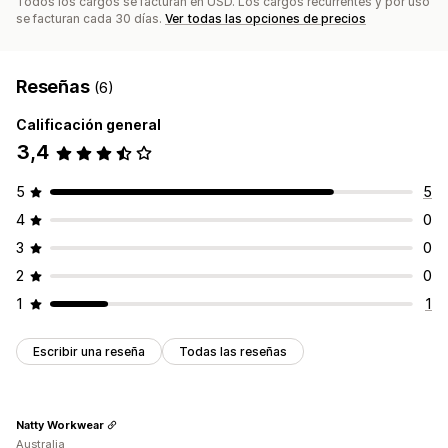
Todos los cargos se facturan en USD. Los cargos recurrentes y por uso
se facturan cada 30 días.
Ver todas las opciones de precios
Reseñas
(6)
Calificación general
3,4
5
5
4
0
3
0
2
0
1
1
Escribir una reseña
Todas las reseñas
Natty Workwear
Australia