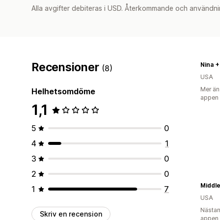
Alla avgifter debiteras i USD. Återkommande och användni
Recensioner
Nina +
(8)
USA
Mer än
Helhetsomdöme
appen
1,1
5
0
4
1
3
0
2
0
Middl
1
7
USA
Nästan
Skriv en recension
appen