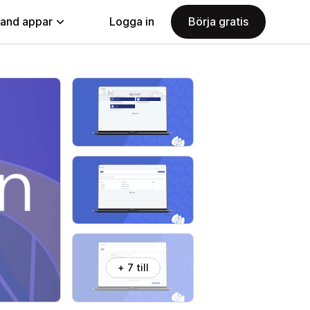
land appar
Logga in
Börja gratis
+ 7 till