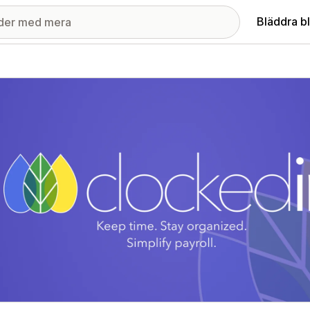
Bläddra b
ri med utvalda bilder