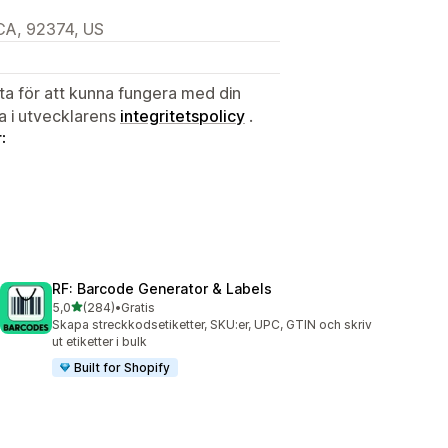
CA, 92374, US
ata för att kunna fungera med din
ta i utvecklarens
integritetspolicy
.
:
RF: Barcode Generator & Labels
av 5 stjärnor
5,0
(284)
•
Gratis
284 recensioner totalt
Skapa streckkodsetiketter, SKU:er, UPC, GTIN och skriv
ut etiketter i bulk
Built for Shopify