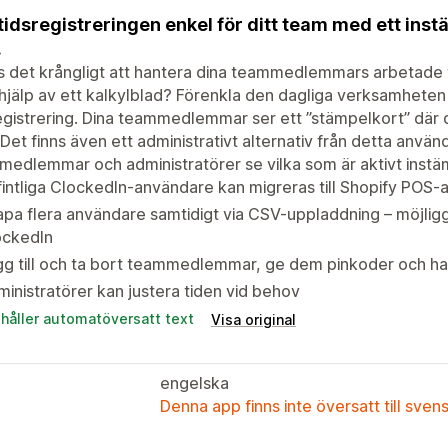
tidsregistreringen enkel för ditt team med ett ins
.
 det krångligt att hantera dina teammedlemmars arbetade 
jälp av ett kalkylblad? Förenkla den dagliga verksamheten
egistrering. Dina teammedlemmar ser ett ”stämpelkort” där d
. Det finns även ett administrativt alternativ från detta anv
edlemmar och administratörer se vilka som är aktivt instä
intliga ClockedIn-användare kan migreras till Shopify POS
pa flera användare samtidigt via CSV-uppladdning – möjli
ockedIn
g till och ta bort teammedlemmar, ge dem pinkoder och ha
inistratörer kan justera tiden vid behov
ehåller automatöversatt text
Visa original
engelska
Denna app finns inte översatt till sven