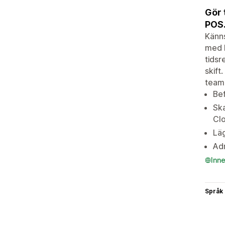
Gör 
POS
Känns
med h
tidsr
skift
teamm
Bef
Ska
Cl
Läg
Adm
Inn
Språk