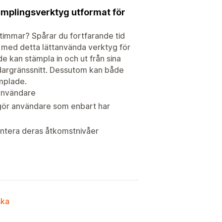
tämplingsverktyg utformat för
timmar? Spårar du fortfarande tid
 med detta lättanvända verktyg för
e kan stämpla in och ut från sina
ändargränssnitt. Dessutom kan både
mplade.
-användare
ggör användare som enbart har
ntera deras åtkomstnivåer
ska