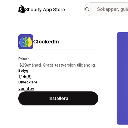
Shopify App Store
Galle
ClockedIn
Priser
$29/månad. Gratis testversion tillgänglig.
Betyg
1,1
(8)
Utvecklare
venntov
Installera