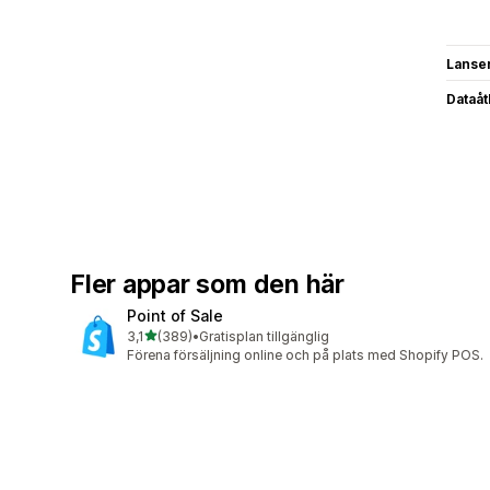
Lanse
Dataå
Fler appar som den här
Point of Sale
av 5 stjärnor
3,1
(389)
•
Gratisplan tillgänglig
389 recensioner totalt
Förena försäljning online och på plats med Shopify POS.