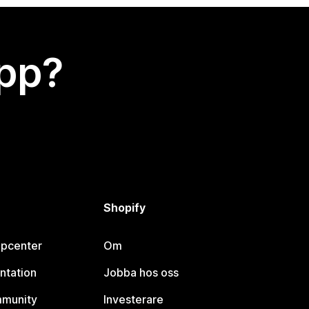
app?
Shopify
lpcenter
Om
ntation
Jobba hos oss
mmunity
Investerare