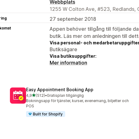
Webbplats
1255 W Colton Ave, #523, Redlands, 
ring
27 september 2018
tkomst
Appen behöver tillgång till följande d
butik. Läs mer om anledningen till det
Visa personal- och medarbetaruppgifter
Butiksägare
Visa butiksuppgifter:
Mer information
Easy Appointment Booking App
av 5 stjärnor
4,9
(512)
•
Gratisplan tillgänglig
512 recensioner totalt
Bokningsapp för tjänster, kurser, evenemang, biljetter och
POS
Built for Shopify