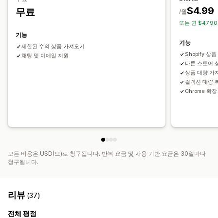
베트남
벨기에
사우디아라비아
스웨덴
스위스
스페인
$4.99
무료
/월
싱가포르
아랍에미리트
아르헨티나
영국
오스트레일리아
인도
또는 연 $47.9
캐나다
태국
파키스탄
포르투갈
프랑스
필리핀
기능
기능
제한된 수의 상품 가져오기
Shopify 상
채팅 및 이메일 지원
다른 스토어 상
상품 대량 가
컬렉션 대량 
Chrome 확
모든 비용은 USD(으)로 청구됩니다. 반복 요금 및 사용 기반 요금은 30일마다
청구됩니다.
리뷰
(37)
전체 평점