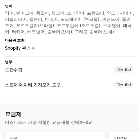
언어
영어, 덴마크어, 독일어, 체코어, 스페인어, 프랑스어, 인도네시아어,
이탈리아어, 일본어, 한국어, 노르웨이어 (부크몰), 핀란드어, 폴란
드어, 포르투갈어(브라질), 포르투갈어 (포르투갈), 스웨덴어, 태국
어, 터키어, 베트남어, 중국어(간체), 그리고 중국어(번체)
다음과 호환:
Shopify 관리자
범주
드랍쉬핑
기능 표시
판매할 수 있는 제품
스토어 데이터 가져오기 도구
기능 표시
의류 및 액세서리
가방 및 여행가방
집 및 정원
건강 및 뷰티
데이터 동기화
식음료
전자 제품
공예품
엔터테인먼트 및 미디어
완구 및 게임
재고 동기화
제품 동기화
유아 제품
스포츠 제품
반려동물 제품
가구
비즈니스 및 사무실
요금제
하드웨어
자동차용품
시장 점유 제품
데이터 마이그레이션
비즈니스에 가장 적합한 요금제를 선택하세요.
대량 가져오기
재고
제품
조달(소싱) 위치
남아프리카
대한민국
덴마크
독일
러시아
미국
방글라데시
무료
Starter