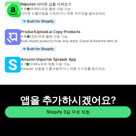
Reputon 아마존 상품 가져오기
별 5개 중
4.9
(649)
•
무료 플랜 사용 가능
총 리뷰 649개
아마존 드롭쉬핑을 시작하거나 제휴 커미션을 벌어보세요
Built for Shopify
ProductUpload.ai Copy Products
별 5개 중
4.8
(32)
•
무료 플랜 사용 가능
총 리뷰 32개
Bulk import products from any store, Clone & Rewrite with AI
Built for Shopify
Amazon Importer Spreadr App
별 5개 중
4.7
(246)
•
무료 체험 이용 가능
총 리뷰 246개
Amazon 상품을 드롭쉬핑하거나 제휴 수수료를 받으세요.
앱을 추가하시겠어요?
Shopify 3일 무료 체험