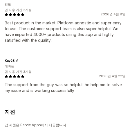
인도
앱 사용 기간 2개월
2026년 4월 8일
Best product in the market. Platform agnostic and super easy
to use. The customer support team is also super helpful. We
have imported 4000+ products using this app and highly
satisfied with the quality.
Kay28
레바논
앱 사용 기간 3개월
2026년 4월 22일
The support from the guy was so helpful, he help me to solve
my issue and is working successfully
지원
앱 지원은 Parvie Apps에서 제공합니다.