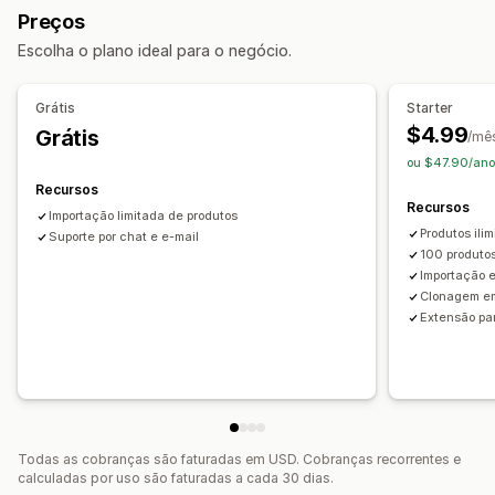
Preços
Brinquedos e jogos
Produtos para bebês
Migração de dados
Escolha o plano ideal para o negócio.
Produtos esportivos
Produtos para pets
Móveis
Importação em massa
Estoque
Produtos
Negócios e escritórios
Equipamentos
Automotivo
Grátis
Starter
Produtos para adultos
$4.99
Grátis
/mê
Locais para aquisição de produtos
ou $47.90/ano
Alemanha
Argentina
Arábia Saudita
Austrália
Bangladesh
Recursos
Recursos
Bélgica
Canadá
Coreia do Sul
Dinamarca
Importação limitada de produtos
Produtos ili
Suporte por chat e e-mail
Emirados Árabes Unidos
Espanha
Estados Unidos
100 produtos
Filipinas
França
Paquistão
Portugal
Reino Unido
Rússia
Importação 
Clonagem e
Singapura
Suécia
Suíça
Tailândia
Vietnã
África do Sul
Extensão pa
Índia
Todas as cobranças são faturadas em USD. Cobranças recorrentes e
calculadas por uso são faturadas a cada 30 dias.