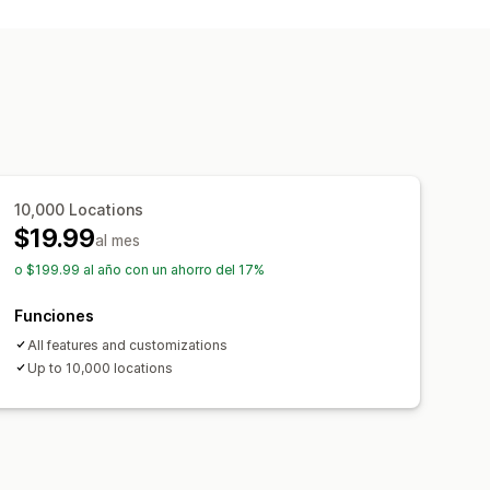
Horario de apertura
Instrucciones
conos personalizados
s personalizados
Múltiples idiomas
rtar
productos
10,000 Locations
$19.99
iquetas
Autocompletar
al mes
oducto
Filtros personalizados
o $199.99 al año con un ahorro del 17%
adísticas
Funciones
All features and customizations
Up to 10,000 locations