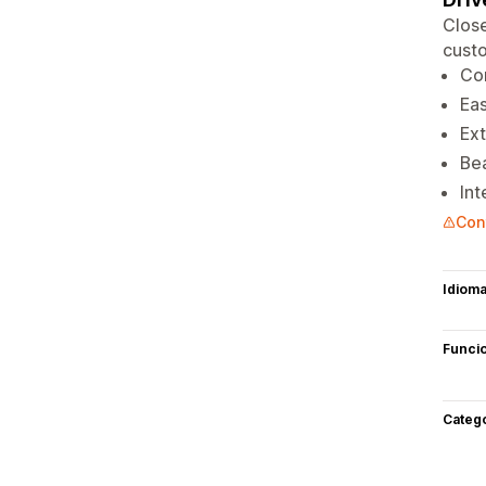
Close
custo
Con
Eas
Ext
Bea
Int
Cont
Idiom
Funci
Categ