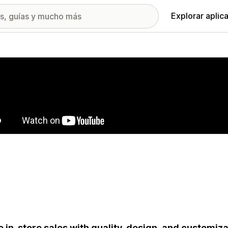
Explorar aplic
ía de imágenes destacadas
e in-store sales with quality, design, and customiz