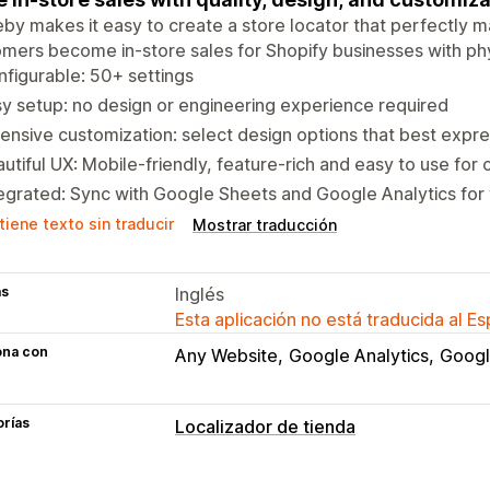
by makes it easy to create a store locator that perfectly m
mers become in-store sales for Shopify businesses with phy
figurable: 50+ settings
y setup: no design or engineering experience required
ensive customization: select design options that best expr
utiful UX: Mobile-friendly, feature-rich and easy to use for
egrated: Sync with Google Sheets and Google Analytics for
iene texto sin traducir
Mostrar traducción
as
Inglés
Esta aplicación no está traducida al E
ona con
Any Website
Google Analytics
Googl
orías
Localizador de tienda
Opciones de muestra