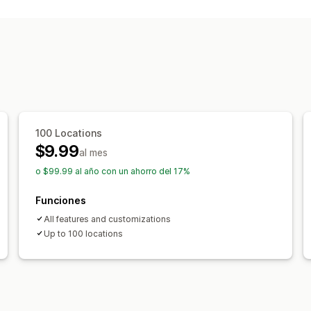
Página de buscador
Estilos de mapa
Promoción de marca personalizada
Í
CSS personalizado
Imágenes
Campo
Múltiples sucursales
Importar y expo
Adaptación a dispositivos móviles
Búsqueda y filtros
Búsqueda de sucursal
Búsqueda de 
100 Locations
$9.99
Búsqueda de nombre de la tienda
Et
al mes
Geolocalización
Filtro de tipo de pr
o $99.99 al año con un ahorro del 17%
Informes de búsqueda
Informes y est
Funciones
All features and customizations
Up to 100 locations