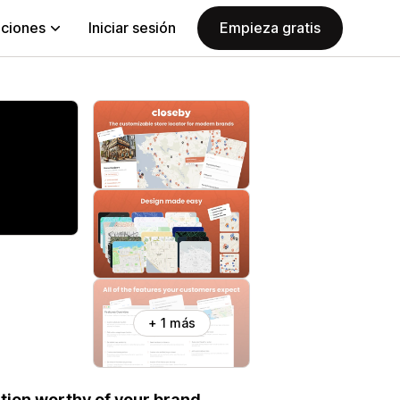
aciones
Iniciar sesión
Empieza gratis
+ 1 más
ation worthy of your brand