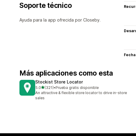
Soporte técnico
Recur
Ayuda para la app ofrecida por Closeby.
Desarr
Fecha
Más aplicaciones como esta
Stockist Store Locator
de 5 estrellas
5.0
(321)
•
Prueba gratis disponible
321 reseñas en total
An attractive & flexible store locator to drive in-store
sales