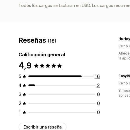
Todos los cargos se facturan en USD. Los cargos recurren
Reseñas
Hurle
(18)
Reino 
Alrede
Calificación general
la apli
4,9
5
16
EasyB
Reino 
4
2
8 mese
3
0
aplica
2
0
1
0
Escribir una reseña