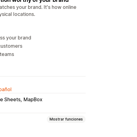
atches your brand. It's how online
sical locations.
ess your brand
 customers
 teams
spañol
e Sheets
MapBox
Mostrar funciones