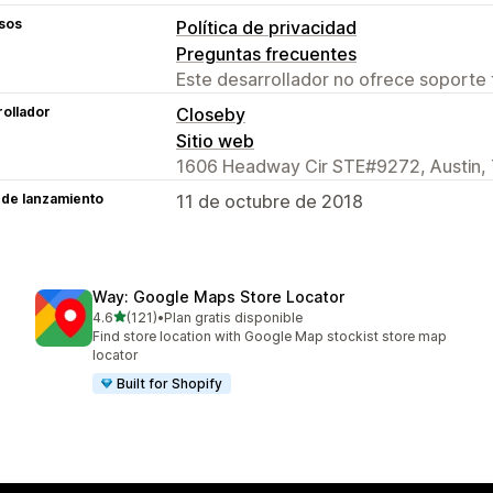
sos
Política de privacidad
Preguntas frecuentes
Este desarrollador no ofrece soporte 
ollador
Closeby
Sitio web
1606 Headway Cir STE#9272, Austin,
 de lanzamiento
11 de octubre de 2018
Way: Google Maps Store Locator
de 5 estrellas
4.6
(121)
•
Plan gratis disponible
121 reseñas en total
Find store location with Google Map stockist store map
locator
Built for Shopify