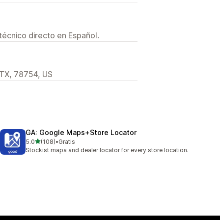
técnico directo en Español.
 TX, 78754, US
GA: Google Maps+Store Locator
de 5 estrellas
5.0
(108)
•
Gratis
108 reseñas en total
Stockist mapa and dealer locator for every store location.