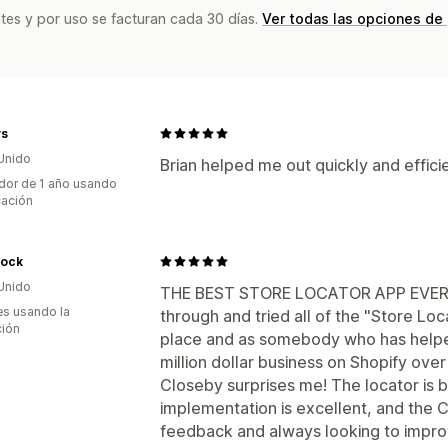
tes y por uso se facturan cada 30 días.
Ver todas las opciones de
ys
Unido
Brian helped me out quickly and effici
dor de 1 año usando
cación
lock
Unido
THE BEST STORE LOCATOR APP EVER -
s usando la
through and tried all of the "Store Lo
ción
place and as somebody who has helped 
million dollar business on Shopify over 
Closeby surprises me! The locator is be
implementation is excellent, and the 
feedback and always looking to improve t