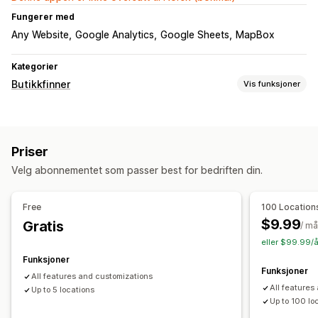
Fungerer med
Any Website
Google Analytics
Google Sheets
MapBox
Kategorier
Butikkfinner
Vis funksjoner
Visningsalternativer
Butikkfinnerside
Kartstiler
Åpningstider
Veibeskrivelser
Priser
Tilpasset merkevarebygging
Tilpassede ikoner
Velg abonnementet som passer best for bedriften din.
Tilpasset CSS
Bilder
Egendefinerte felt
Flere språk
Multisted
Import og eksport
Mobilresponsiv
Free
100 Location
Søk og filtre
$9.99
Gratis
/ m
Lokalisasjonssøk
Produktsøk
Butikknavnsøk
Tagging
eller $99.99/å
Autofullførelse
Geolokalisering
Produkttypefilter
Funksjoner
Funksjoner
Tilpassede filter
Søkerapporter
Analyse
All features and customizations
All features
Up to 5 locations
Up to 100 lo