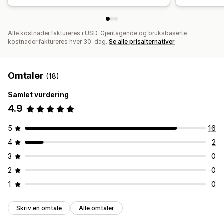
Alle kostnader faktureres i USD. Gjentagende og bruksbaserte
kostnader faktureres hver 30. dag.
Se alle prisalternativer
Omtaler
(18)
Samlet vurdering
4.9
5
16
4
2
3
0
2
0
1
0
Skriv en omtale
Alle omtaler