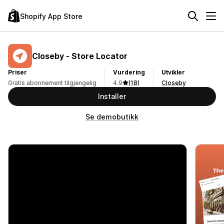
Shopify App Store
Closeby ‑ Store Locator
Priser
Vurdering
Utvikler
Gratis abonnement tilgjengelig
4.9
(18)
Closeby
Installer
Se demobutikk