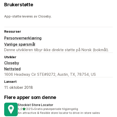
Brukerstøtte
App-støtte leveres av Closeby.
Ressurser
Personvernerklæring
Vanlige spørsmål
Denne utvikleren tilbyr ikke direkte støtte på Norsk (bokmål).
Utvikler
Closeby
Nettsted
1606 Headway Cir STE#9272, Austin, TX, 78754, US
Lansert
11. oktober 2018
Flere apper som denne
Stockist Store Locator
av 5 stjerner
5,0
(321)
•
Gratis prøveperiode tilgjengelig
Totalt 321 omtaler
An attractive & flexible store locator to drive in-store sales