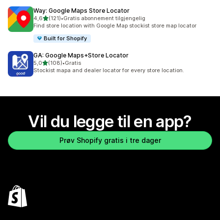
Way: Google Maps Store Locator
av 5 stjerner
4,6
(121)
•
Gratis abonnement tilgjengelig
Totalt 121 omtaler
Find store location with Google Map stockist store map locator
Built for Shopify
GA: Google Maps+Store Locator
av 5 stjerner
5,0
(108)
•
Gratis
Totalt 108 omtaler
Stockist mapa and dealer locator for every store location.
Vil du legge til en app?
Prøv Shopify gratis i tre dager