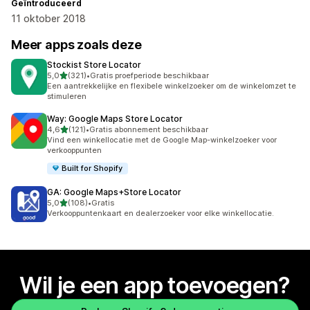
Geïntroduceerd
11 oktober 2018
Meer apps zoals deze
Stockist Store Locator
van 5 sterren
5,0
(321)
•
Gratis proefperiode beschikbaar
321 recensies in totaal
Een aantrekkelijke en flexibele winkelzoeker om de winkelomzet te
stimuleren
Way: Google Maps Store Locator
van 5 sterren
4,6
(121)
•
Gratis abonnement beschikbaar
121 recensies in totaal
Vind een winkellocatie met de Google Map-winkelzoeker voor
verkooppunten
Built for Shopify
GA: Google Maps+Store Locator
van 5 sterren
5,0
(108)
•
Gratis
108 recensies in totaal
Verkooppuntenkaart en dealerzoeker voor elke winkellocatie.
Wil je een app toevoegen?