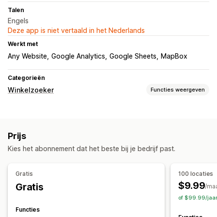
Talen
Engels
Deze app is niet vertaald in het Nederlands
Werkt met
Any Website
Google Analytics
Google Sheets
MapBox
Categorieën
Winkelzoeker
Functies weergeven
Weergaveopties
Locatiepagina
Kaartstijlen
Openingstijden
Prijs
Routebeschrijving
Aangepaste branding
Kies het abonnement dat het beste bij je bedrijf past.
Aangepaste pictogrammen
Aangepaste CSS
Afbeeldingen
Aangepaste velden
Meerdere talen
Gratis
100 locaties
Meerdere locaties
Importeren en exporteren
$9.99
Gratis
/ma
Mobiel responsief
of $99.99/jaa
Zoeken en filteren
Functies