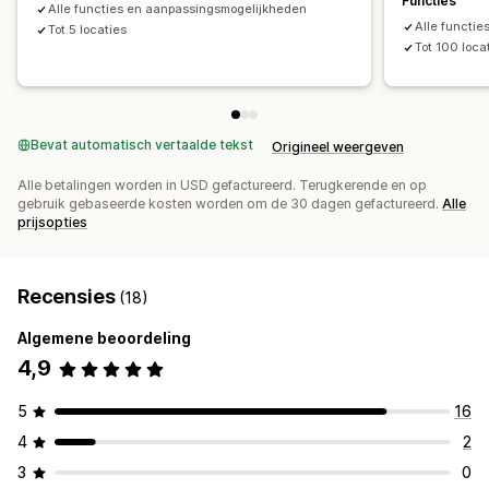
Functies
Locatie zoeken
Product zoeken
Winkelnaam zoeken
Alle functies en aanpassingsmogelijkheden
Alle functi
Tagging
Tot 5 locaties
Automatisch aanvullen
Geolocatie
Tot 100 loca
Producttype filteren
Aangepaste filters
Zoekrapporten
Analytics
Bevat automatisch vertaalde tekst
Origineel weergeven
Alle betalingen worden in USD gefactureerd. Terugkerende en op
gebruik gebaseerde kosten worden om de 30 dagen gefactureerd.
Alle
prijsopties
Recensies
(18)
Algemene beoordeling
4,9
5
16
4
2
3
0