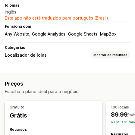
Idiomas
inglês
Este app não está traduzido para português (Brasil)
Funciona com
Any Website
Google Analytics
Google Sheets
MapBox
Categorias
Localizador de lojas
Mostrar os recursos
Opções de exibição
Página do localizador
Estilos de mapas
Horário comercial
Preços
Direções
Branding personalizado
Ícones personalizados
Escolha o plano ideal para o negócio.
CSS personalizado
Imagens
Campos personalizados
Em vários idiomas
De vários locais
Gratuito
100 locais
Importação e exportação
$9.99
Grátis
/mê
Responsividade para dispositivos móveis
ou $99.99/ano
Pesquisa e filtros
Recursos
Recursos
Pesquisa de localização
Pesquisa de produto