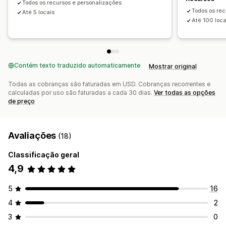
Todos os recursos e personalizações
Todos os re
Pesquisa de nome da loja
Até 5 locais
Marcação com tag
Até 100 loca
Preenchimento automático
Geolocalização
Tipo de filtro de produto
Filtros personalizados
Relatórios de pesquisa
Análises
Contém texto traduzido automaticamente
Mostrar original
Todas as cobranças são faturadas em USD. Cobranças recorrentes e
calculadas por uso são faturadas a cada 30 dias.
Ver todas as opções
de preço
Avaliações
(18)
Classificação geral
4,9
5
16
4
2
3
0