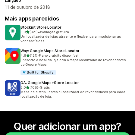
Lançado
11 de outubro de 2018
Mais apps parecidos
Stockist Store Locator
de 5 estrelas
5,0
(321)
•
Avaliação gratuita
321 avaliações ao todo
Um localizador de lojas atraente e flexível para impulsionar as
vendas físicas
Way: Google Maps Store Locator
de 5 estrelas
4,6
(121)
•
Plano gratuito disponível
121 avaliações ao todo
Encontre o local da loja com o mapa localizador de revendedores
do Google Maps
Built for Shopify
GA: Google Maps+Store Locator
de 5 estrelas
5,0
(108)
•
Grátis
108 avaliações ao todo
Mapa de distribuidores e localizador de revendedores para cada
localização de loja.
Quer adicionar um app?