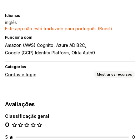
Idiomas
inglês
Este app não está traduzido para português (Brasil)
Funciona com
Amazon (AWS) Cognito
Azure AD B2C
Google (GCP) Identity Platform
Okta Auth0
Categorias
Contas e login
Mostrar os recursos
Login do cliente
Login de redes sociais
Single sign-on (SSO)
Avaliações
Verificação por e-mail
Classificação geral
Gestão de conta
0
Portal de contas
Perfis
Campos personalizados
5
0