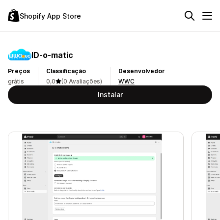
Shopify App Store
ID‑o‑matic
Preços
Classificação
Desenvolvedor
grátis
0,0
(0 Avaliações)
WWC
Instalar