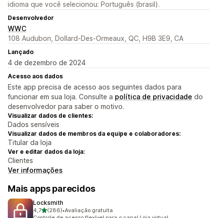
idioma que você selecionou: Português (brasil).
Desenvolvedor
WWC
108 Audubon, Dollard-Des-Ormeaux, QC, H9B 3E9, CA
Lançado
4 de dezembro de 2024
Acesso aos dados
Este app precisa de acesso aos seguintes dados para
funcionar em sua loja. Consulte a
política de privacidade
do
desenvolvedor para saber o motivo.
Visualizar dados de clientes:
Dados sensíveis
Visualizar dados de membros da equipe e colaboradores:
Titular da loja
Ver e editar dados da loja:
Clientes
Ver informações
Mais apps parecidos
Locksmith
de 5 estrelas
4,7
(286)
•
Avaliação gratuita
286 avaliações ao todo
Controle de acesso flexível para o canal Loja virtual