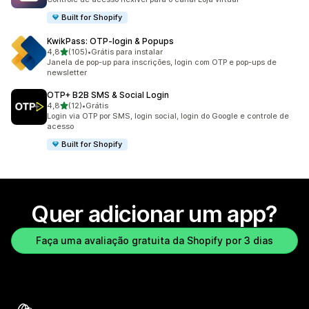
Built for Shopify
KwikPass: OTP‑login & Popups
de 5 estrelas
4,8
(105)
•
Grátis para instalar
105 avaliações ao todo
Janela de pop-up para inscrições, login com OTP e pop-ups de
newsletter
OTP+ B2B SMS & Social Login
de 5 estrelas
4,8
(12)
•
Grátis
12 avaliações ao todo
Login via OTP por SMS, login social, login do Google e controle de
acesso
Built for Shopify
Quer adicionar um app?
Faça uma avaliação gratuita da Shopify por 3 dias