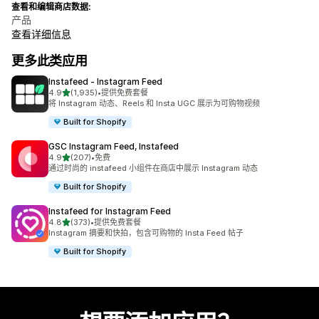
查看和编辑商店数据:
产品
查看详细信息
更多此类应用
Instafeed ‑ Instagram Feed
星（满分 5 星）
4.9
(1,935)
•
提供免费套餐
总共 1935 条评论
将 Instagram 动态、Reels 和 Insta UGC 展示为可购物视频
Built for Shopify
GSC Instagram Feed, Instafeed
星（满分 5 星）
4.9
(207)
•
免费
总共 207 条评论
通过时尚的 instafeed 小组件在商店中展示 Instagram 动态
Built for Shopify
Instafeed for Instagram Feed
星（满分 5 星）
4.8
(373)
•
提供免费套餐
总共 373 条评论
Instagram 摘要和快拍，包含可购物的 Insta Feed 帖子
Built for Shopify