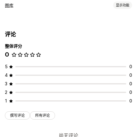
图库
显示功能
图库类型
轮播
网格
评论
自定义
整体评分
批量上传
0
5
0
4
0
3
0
2
0
1
0
撰写评论
所有评论
尚无评论