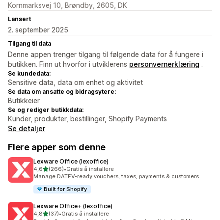
Kornmarksvej 10, Brøndby, 2605, DK
Lansert
2. september 2025
Tilgang til data
Denne appen trenger tilgang til følgende data for å fungere i
butikken. Finn ut hvorfor i utviklerens
personvernerklæring
.
Se kundedata:
Sensitive data, data om enhet og aktivitet
Se data om ansatte og bidragsytere:
Butikkeier
Se og rediger butikkdata:
Kunder, produkter, bestillinger, Shopify Payments
Se detaljer
Flere apper som denne
Lexware Office (lexoffice)
av 5 stjerner
4,6
(266)
•
Gratis å installere
Totalt 266 omtaler
Manage DATEV-ready vouchers, taxes, payments & customers
Built for Shopify
Lexware Office+ (lexoffice)
av 5 stjerner
4,8
(37)
•
Gratis å installere
Totalt 37 omtaler