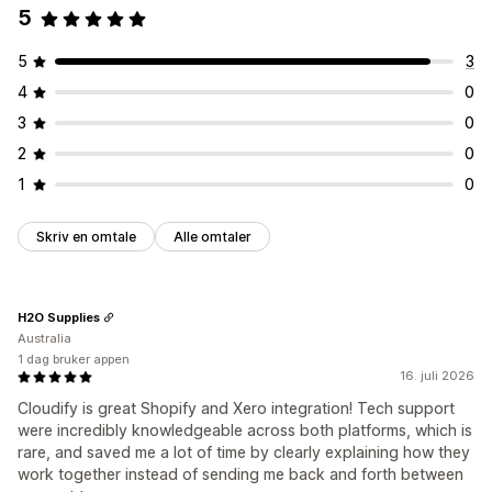
5
5
3
4
0
3
0
2
0
1
0
Skriv en omtale
Alle omtaler
H2O Supplies
Australia
1 dag bruker appen
16. juli 2026
Cloudify is great Shopify and Xero integration! Tech support
were incredibly knowledgeable across both platforms, which is
rare, and saved me a lot of time by clearly explaining how they
work together instead of sending me back and forth between