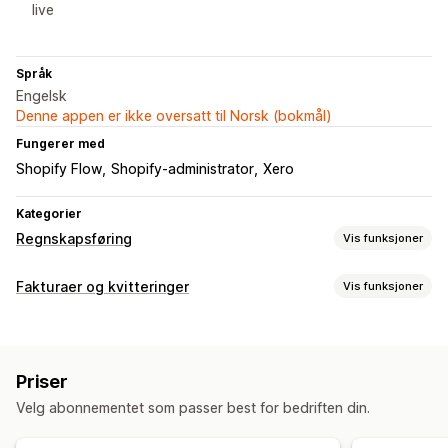
live
Språk
Engelsk
Denne appen er ikke oversatt til Norsk (bokmål)
Fungerer med
Shopify Flow
Shopify-administrator
Xero
Kategorier
Regnskapsføring
Vis funksjoner
Økonomiske rapporter
Fakturaer og kvitteringer
Vis funksjoner
Omsetningsavgift
Dokumenttyper
Økonomisk drift
Fakturaer
Kvitteringer
Kredittnotaer
Utkastbestillinger
Fakturering
Priser
Refusjoner
Velg abonnementet som passer best for bedriften din.
Automatisk synkronisering av data
Tilpasning
Bestillingsdetaljer
Transaksjoner
Kunder
Felt
Multivaluta