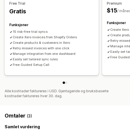
Free Trial
Premium
Lagerbeholdning og produkt
$15
Gratis
Filadministrasjon
/ måne
Synkronisering av lagerbeholdning i sanntid
Feilløsning
Rapporter
Sekvensiell nummerering
Import av historiske data
Funksjoner
Funksjoner
Create Xero 
15 risk-free trial syncs
Create prod
Create Xero invoices from Shopify Orders
Retry missed
Create products & customers in Xero
Manage inte
Retry missed invoices with one click
Easily set ta
Manage integration from one dashboard
Free Guided
Easily set tailored sync rules
Free Guided Setup Call
Alle kostnader faktureres i USD. Gjentagende og bruksbaserte
kostnader faktureres hver 30. dag.
Omtaler
(3)
Samlet vurdering