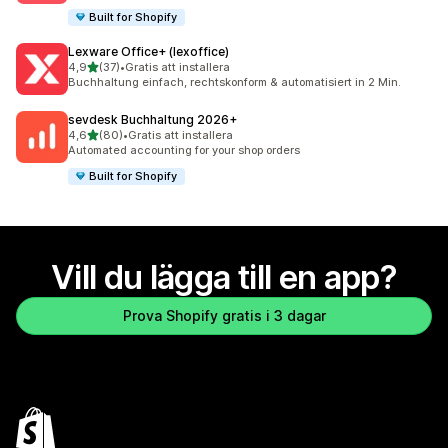
Built for Shopify
Lexware Office+ (lexoffice)
av 5 stjärnor
4,9
(37)
•
Gratis att installera
37 recensioner totalt
Buchhaltung einfach, rechtskonform & automatisiert in 2 Min.
sevdesk Buchhaltung 2026+
av 5 stjärnor
4,6
(80)
•
Gratis att installera
80 recensioner totalt
Automated accounting for your shop orders
Built for Shopify
Vill du lägga till en app?
Prova Shopify gratis i 3 dagar