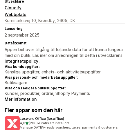
Utvecklare
Cloudify
Webbplats
Kornmarksvej 10, Brøndby, 2605, DK
Lansering
2 september 2025
Dataåtkomst
Appen behöver tillgång till följande data för att kunna fungera
med din butik. Läs mer om anledningen till detta i utvecklarens
integritetspolicy
.
Visa kunduppgifter:
Känsliga uppgifter, enhets- och aktivitetsuppgifter
Visa personal- och medarbetaruppgifter:
Butiksägare
Visa och redigera butiksuppgifter:
Kunder, produkter, ordrar, Shopify Payments
Mer information
Fler appar som den här
Lexware Office (lexoffice)
av 5 stjärnor
4,6
(266)
•
Gratis att installera
266 recensioner totalt
Manage DATEV-ready vouchers, taxes, payments & customers