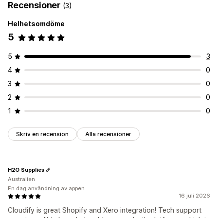
Recensioner
(3)
Helhetsomdöme
5
5
3
4
0
3
0
2
0
1
0
Skriv en recension
Alla recensioner
H2O Supplies
Australien
En dag användning av appen
16 juli 2026
Cloudify is great Shopify and Xero integration! Tech support