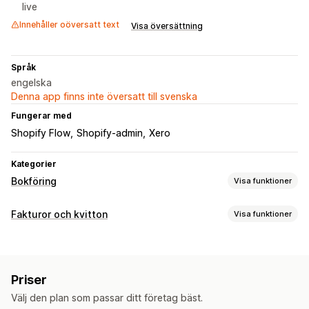
live
Innehåller oöversatt text
Visa översättning
Språk
engelska
Denna app finns inte översatt till svenska
Fungerar med
Shopify Flow
Shopify-admin
Xero
Kategorier
Bokföring
Visa funktioner
Ekonomiska rapporter
Fakturor och kvitton
Visa funktioner
Omsättningsskatt
Dokumenttyper
Finansiella affärer
Fakturor
Kvitton
Kreditmeddelanden
Orderutkast
Debitering och fakturering
Priser
Återbetalningar
Välj den plan som passar ditt företag bäst.
Automatiserad datasynkronisering
Anpassning