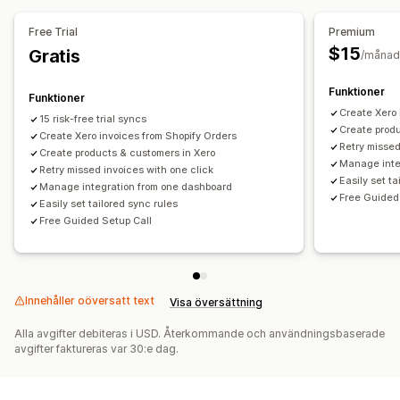
Orderinformation
Transaktioner
Kunder
Fält
Flera valutor
Free Trial
Premium
Lager och produkt
Lagersynkronisering i realtid
$15
Gratis
Filhantering
/månad
Problemlösning
Import av historikdata
Rapporter
Sekventiell numrering
Funktioner
Funktioner
Create Xero 
15 risk-free trial syncs
Create prod
Create Xero invoices from Shopify Orders
Retry missed
Create products & customers in Xero
Manage inte
Retry missed invoices with one click
Easily set ta
Manage integration from one dashboard
Free Guided
Easily set tailored sync rules
Free Guided Setup Call
Innehåller oöversatt text
Visa översättning
Alla avgifter debiteras i USD. Återkommande och användningsbaserade
avgifter faktureras var 30:e dag.