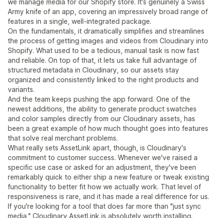
we manage media for our Shopify store. It's genuinely a Swiss
Army knife of an app, covering an impressively broad range of
features in a single, well-integrated package.
On the fundamentals, it dramatically simplifies and streamlines
the process of getting images and videos from Cloudinary into
Shopify. What used to be a tedious, manual task is now fast
and reliable. On top of that, it lets us take full advantage of
structured metadata in Cloudinary, so our assets stay
organized and consistently linked to the right products and
variants.
And the team keeps pushing the app forward. One of the
newest additions, the ability to generate product swatches
and color samples directly from our Cloudinary assets, has
been a great example of how much thought goes into features
that solve real merchant problems.
What really sets AssetLink apart, though, is Cloudinary's
commitment to customer success. Whenever we've raised a
specific use case or asked for an adjustment, they've been
remarkably quick to either ship a new feature or tweak existing
functionality to better fit how we actually work. That level of
responsiveness is rare, and it has made a real difference for us.
If you're looking for a tool that does far more than "just sync
media," Cloudinary AssetLink is absolutely worth installing.