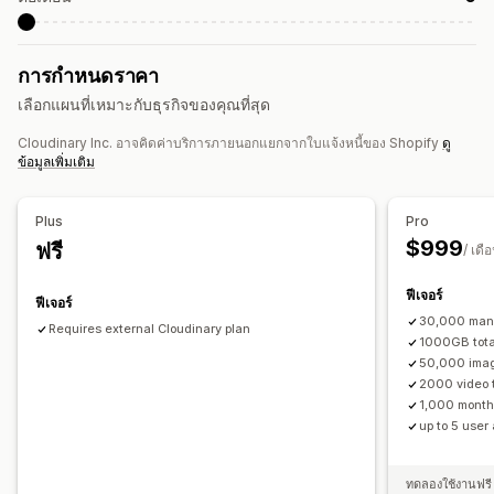
การแก้ไขวิดีโอ
การนำเข้าวิดีโอ
โปรแกรมเล่นวิดีโอ
URL ที่กำหนดเอง
วิดเจ็ตวิดีโอ
วิดีโอแบบฝัง
การเปลี่ยนรูปแบบตามการแสดงผลบนมือถือ
การกำหนดราคา
เลือกแผนที่เหมาะกับธุรกิจของคุณที่สุด
Cloudinary Inc. อาจคิดค่าบริการภายนอกแยกจากใบแจ้งหนี้ของ Shopify
ดู
ข้อมูลเพิ่มเติม
Plus
Pro
$999
ฟรี
/ เดื
ฟีเจอร์
ฟีเจอร์
30,000 mana
Requires external Cloudinary plan
1000GB tota
50,000 imag
2000 video 
1,000 month
up to 5 user
ทดลองใช้งานฟรี