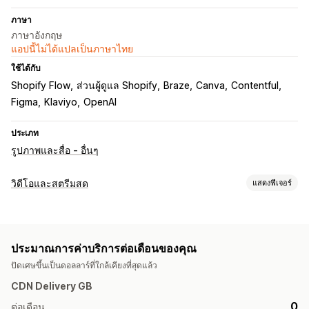
ภาษา
ภาษาอังกฤษ
แอปนี้ไม่ได้แปลเป็นภาษาไทย
ใช้ได้กับ
Shopify Flow
ส่วนผู้ดูแล Shopify
Braze
Canva
Contentful
Figma
Klaviyo
OpenAI
ประเภท
รูปภาพและสื่อ - อื่นๆ
วิดีโอและสตรีมสด
แสดงฟีเจอร์
การจัดการวิดีโอ
วิดีโอที่สามารถซื้อสินค้าได้
สตรีมสด
กิจกรรมสด
เล่นอัตโนมัติ
ประมาณการค่าบริการต่อเดือนของคุณ
วิดีโอแบบโต้ตอบ
UGC
การแชร์ทางโซเชียล
หลายช่องทาง
ปัดเศษขึ้นเป็นดอลลาร์ที่ใกล้เคียงที่สุดแล้ว
การวิเคราะห์
CDN Delivery GB
การปรับแต่ง
0
ต่อเดือน