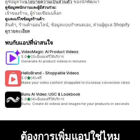
ดูข้อมูลใน
นโยบายความเป็นส่วนตัว
ของนักพัฒนา
ดูข้อมูลพนักงานและผู้มีส่วนร่วม:
เจ้าของร้าน, ผู้ร่วมเขียนบล็อก
ดูและแก้ไขข้อมูลร้านค้า:
สินค้า, ร้านค้าออนไลน์, ข้อมูลแบบกำหนดเอง, ส่วนผู้ดูแล Shopify
ดูรายละเอียด
พบกับแอปที่น่าสนใจ
VideoMagic: AI Product Videos
เต็ม 5 ดาว
5.0
(3)
•
มีแผนฟรีให้บริการ
ทั้งหมด 3 รีวิว
Generate AI product videos in minutes
HelloBrand ‑ Shoppable Videos
เต็ม 5 ดาว
5.0
(4)
•
ฟรี
ทั้งหมด 4 รีวิว
Make your video content shoppable to increase conversion rates
Bunu AI Video: UGC & Lookbook
เต็ม 5 ดาว
5.0
(4)
•
มีแผนฟรีให้บริการ
ทั้งหมด 4 รีวิว
Bunu: Create AI videos and images for your products in seconds
ต้องการเพิ่มแอปใช่ไหม