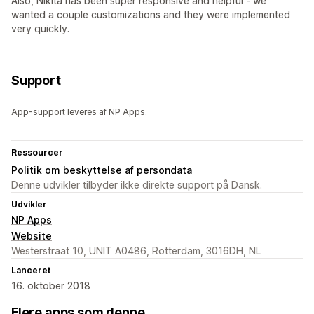
Also, Nikita has been super responsive and helpful - we
wanted a couple customizations and they were implemented
very quickly.
Support
App-support leveres af NP Apps.
Ressourcer
Politik om beskyttelse af persondata
Denne udvikler tilbyder ikke direkte support på Dansk.
Udvikler
NP Apps
Website
Westerstraat 10, UNIT A0486, Rotterdam, 3016DH, NL
Lanceret
16. oktober 2018
Flere apps som denne