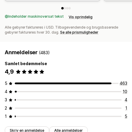
Indeholder maskinoversat tekst
Vis oprindelig
Alle gebyrer faktureres i USD. Tilbagevendende og brugsbaserede
gebyrer faktureres hver 30. dag.
Se alle prismuligheder
Anmeldelser
(483)
Samlet bedømmelse
4,9
5
463
4
10
3
4
2
1
1
5
Skriv en anmeldelse
Alle anmeldelser