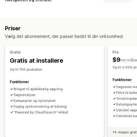
Autofuldførelse
Strakssøgning
Flere sprog
Menustil
Tolerance over for skrivefejl
Synonymgrupper
Mobilmenu
Rullemenu
Sidebjælke
Produktboosts
Multi-filter
Tilpasset rangering
Søgelinje
Priser
Ekskluder resultater
Tilpasning
Vælg det abonnement, der passer bedst til din virksomhed.
Træk og slip-editor
Farve og skrifttype
Flere sprog
Visningstilpasning
Dynamisk på mobil
Dynamisk på mobil
Filtervisning
Tilpassede filtre
Gratis
Pro
Side med søgeresultater
Sortering
$9
Gratis at installere
om måne
Op til 3.000 p
Analyser
Op til 100 produkter
Søgeforespørgsler
Funktioner
Funktioner
Søgeside med
Widget til øjeblikkelig søgning
Filtre til kol
Søgeanalyse
Gnidningslø
Kampagner og synonymer
Katalogsynkr
Daglig synkronisering af katalog
Udvidet søg
“Powered by CloudSearch”-etiket
Udvidede k
14-dages grat