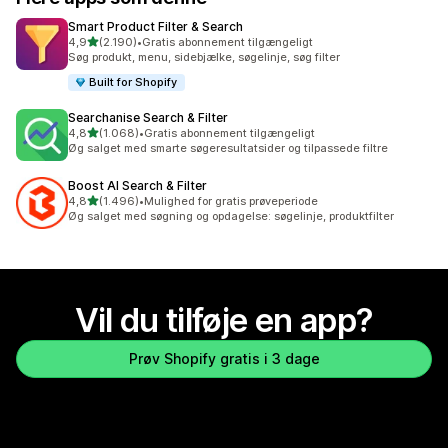
Smart Product Filter & Search
ud af 5 stjerner
4,9
(2.190)
•
Gratis abonnement tilgængeligt
2190 anmeldelser i alt
Søg produkt, menu, sidebjælke, søgelinje, søg filter
Built for Shopify
Searchanise Search & Filter
ud af 5 stjerner
4,8
(1.068)
•
Gratis abonnement tilgængeligt
1068 anmeldelser i alt
Øg salget med smarte søgeresultatsider og tilpassede filtre
Boost AI Search & Filter
ud af 5 stjerner
4,8
(1.496)
•
Mulighed for gratis prøveperiode
1496 anmeldelser i alt
Øg salget med søgning og opdagelse: søgelinje, produktfilter
Vil du tilføje en app?
Prøv Shopify gratis i 3 dage