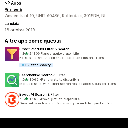
NP Apps
Sito web
Westerstraat 10, UNIT A0486, Rotterdam, 3016DH, NL
Lanciata
16 ottobre 2018
Altre app come questa
Smart Product Filter & Search
stelle su 5
4,9
(2.190)
•
Piano gratuito disponibile
2190 recensioni totali
Boost sales with AI semantic search and instant filters
Built for Shopify
Searchanise Search & Filter
stelle su 5
4,8
(1.068)
•
Piano gratuito disponibile
1068 recensioni totali
Increase sales with smart search result pages & custom filters
Boost AI Search & Filter
stelle su 5
4,8
(1.496)
•
Prova gratuita disponibile
1496 recensioni totali
Grow sales with search & discovery: search bar, product filter