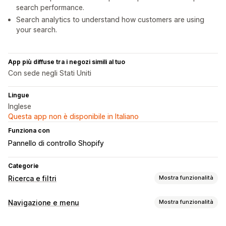
search performance.
Search analytics to understand how customers are using
your search.
App più diffuse tra i negozi simili al tuo
Con sede negli Stati Uniti
Lingue
Inglese
Questa app non è disponibile in Italiano
Funziona con
Pannello di controllo Shopify
Categorie
Ricerca e filtri
Mostra funzionalità
Funzionalità di ricerca
Navigazione e menu
Mostra funzionalità
Completamento automatico
Ricerca immediata
Stile dei menu