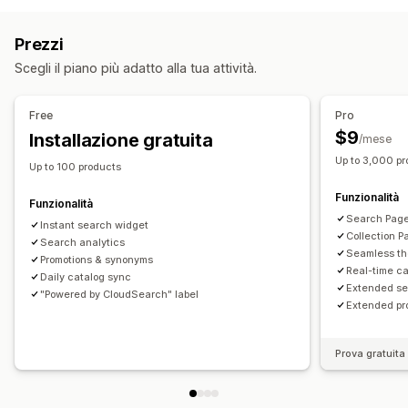
Multilingua
Tolleranza agli errori di battitura
Menu mobile
A discesa
Barra laterale
Gruppi di sinonimi
Promozioni di prodotti
Filtri multipli
Prezzi
Posizionamento personalizzato
Barra di ricerca
Personalizzazione
Scegli il piano più adatto alla tua attività.
Escludi risultati
Editor drag-and-drop
Colore e font
Multilingua
Adattivo per dispositivi mobili
Personalizzazione della visualizzazione
Free
Pro
Adattivo per dispositivi mobili
Visualizzazione dei filtri
$9
Installazione gratuita
/mese
Filtri personalizzati
Pagina dei risultati di ricerca
In ordine
Up to 3,000 p
Up to 100 products
Analisi
Funzionalità
Funzionalità
Più query di ricerca
Search Page 
Instant search widget
Collection P
Search analytics
Seamless th
Promotions & synonyms
Real-time c
Daily catalog sync
Extended se
"Powered by CloudSearch" label
Extended pr
Prova gratuita 