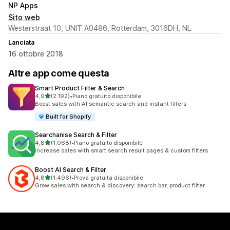
NP Apps
Sito web
Westerstraat 10, UNIT A0486, Rotterdam, 3016DH, NL
Lanciata
16 ottobre 2018
Altre app come questa
Smart Product Filter & Search
stelle su 5
4,9
(2.192)
•
Piano gratuito disponibile
2192 recensioni totali
Boost sales with AI semantic search and instant filters
Built for Shopify
Searchanise Search & Filter
stelle su 5
4,8
(1.068)
•
Piano gratuito disponibile
1068 recensioni totali
Increase sales with smart search result pages & custom filters
Boost AI Search & Filter
stelle su 5
4,8
(1.496)
•
Prova gratuita disponibile
1496 recensioni totali
Grow sales with search & discovery: search bar, product filter