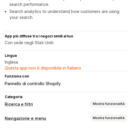
search performance.
Search analytics to understand how customers are using
your search.
App più diffuse tra i negozi simili al tuo
Con sede negli Stati Uniti
Lingue
Inglese
Questa app non è disponibile in Italiano
Funziona con
Pannello di controllo Shopify
Categorie
Ricerca e filtri
Mostra funzionalità
Funzionalità di ricerca
Navigazione e menu
Mostra funzionalità
Completamento automatico
Ricerca immediata
Stile dei menu