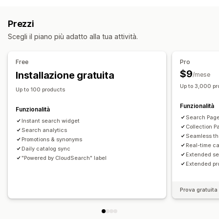
Multilingua
Tolleranza agli errori di battitura
Menu mobile
A discesa
Barra laterale
Gruppi di sinonimi
Promozioni di prodotti
Filtri multipli
Prezzi
Posizionamento personalizzato
Barra di ricerca
Personalizzazione
Scegli il piano più adatto alla tua attività.
Escludi risultati
Editor drag-and-drop
Colore e font
Multilingua
Adattivo per dispositivi mobili
Personalizzazione della visualizzazione
Free
Pro
Adattivo per dispositivi mobili
Visualizzazione dei filtri
$9
Installazione gratuita
/mese
Filtri personalizzati
Pagina dei risultati di ricerca
In ordine
Up to 3,000 p
Up to 100 products
Analisi
Funzionalità
Funzionalità
Più query di ricerca
Search Page 
Instant search widget
Collection P
Search analytics
Seamless th
Promotions & synonyms
Real-time c
Daily catalog sync
Extended se
"Powered by CloudSearch" label
Extended pr
Prova gratuita 