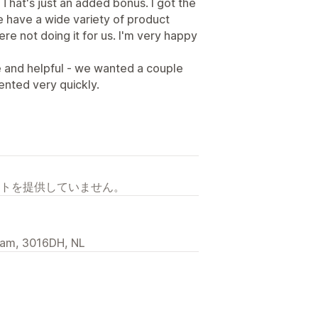
 That's just an added bonus. I got the
e have a wide variety of product
ere not doing it for us. I'm very happy
e and helpful - we wanted a couple
nted very quickly.
トを提供していません。
dam, 3016DH, NL