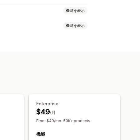
機能を表示
機能を表示
タイプミス対応
同義語グループ
タムランキング
検索バー
結果の除外
イドバー
ムフィルター
検索結果ページ
並べ替え
ント
複数言語
モバイル対応
Enterprise
$49
/月
From $49/mo. 50K+ products.
機能