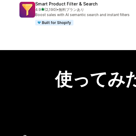
Smart Product Filter & Search
5つ星中
4.9
(2,190)
•
無料プランあり
合計レビュー数：2190件
Boost sales with AI semantic search and instant filters
Built for Shopify
使ってみ