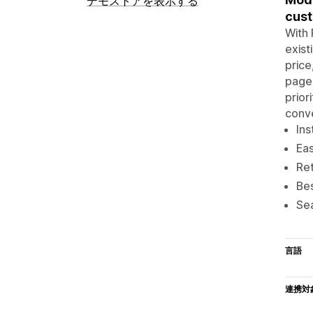
デモストアを表示する
cust
With 
exist
price
pages
prior
conve
Ins
Eas
Ret
Bes
Sea
言語
連携対