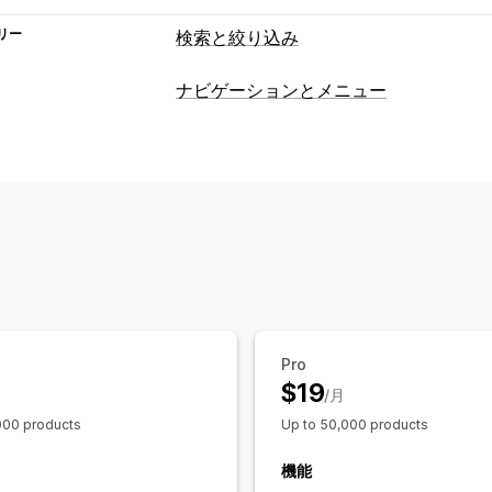
リー
検索と絞り込み
検索機能
ナビゲーションとメニュー
自動入力
インスタント検索
複数言語
メニューのスタイル
商品ブースト
マルチフィルター
カス
モバイルメニュー
ドロップダウン
サ
表示のカスタマイズ
カスタマイズ
モバイル対応
絞り込みの表示
カスタ
ドラッグ&ドロップエディタ
色とフォ
分析
検索クエリ
Pro
$19
/月
000 products
Up to 50,000 products
機能