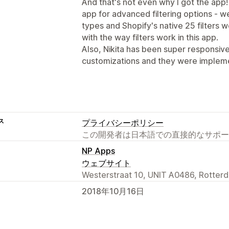
And that's not even why I got the app!
app for advanced filtering options - w
types and Shopify's native 25 filters w
with the way filters work in this app.
Also, Nikita has been super responsiv
customizations and they were impleme
ス
プライバシーポリシー
この開発者は日本語での直接的なサポー
NP Apps
ウェブサイト
Westerstraat 10, UNIT A0486, Rotter
2018年10月16日