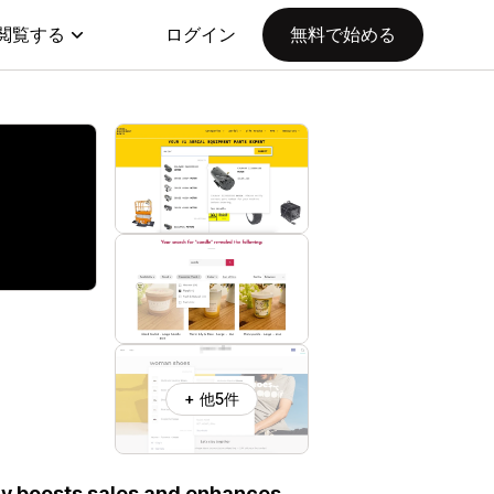
閲覧する
ログイン
無料で始める
+ 他5件
ery boosts sales and enhances