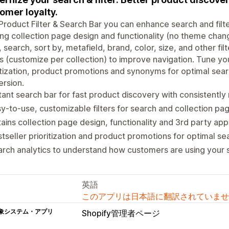
omer loyalty.
Product Filter & Search Bar you can enhance search and filter
ing collection page design and functionality (no theme cha
, search, sort by, metafield, brand, color, size, and other fil
 (customize per collection) to improve navigation. Tune you
itization, product promotions and synonyms for optimal se
rsion.
tant search bar for fast product discovery with consistently 
y-to-use, customizable filters for search and collection pa
ains collection page design, functionality and 3rd party apps
tseller prioritization and product promotions for optimal s
rch analytics to understand how customers are using your 
英語
このアプリは日本語に翻訳されていませ
象システム・アプリ
Shopify管理者ページ