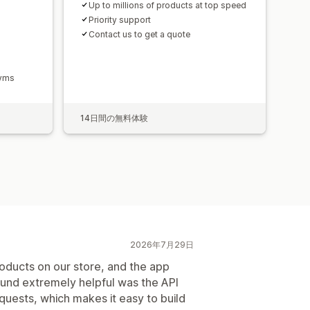
Up to millions of products at top speed
Priority support
Contact us to get a quote
nyms
14日間の無料体験
2026年7月29日
ducts on our store, and the app
ound extremely helpful was the API
equests, which makes it easy to build