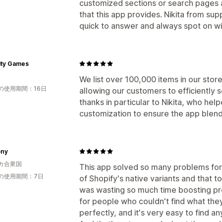
customized sections or search pages a
that this app provides. Nikita from s
quick to answer and always spot on wi
ity Games
We list over 100,000 items in our stor
の使用期間：16日
allowing our customers to efficiently
thanks in particular to Nikita, who he
customization to ensure the app blend
ny
カ合衆国
This app solved so many problems for 
の使用期間：7日
of Shopify's native variants and that t
was wasting so much time boosting p
for people who couldn't find what th
perfectly, and it's very easy to find an