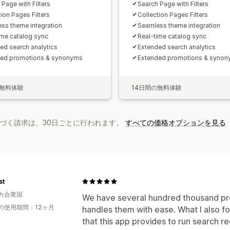
 Page with Filters
Search Page with Filters
ion Pages Filters
Collection Pages Filters
ss theme integration
Seamless theme integration
ime catalog sync
Real-time catalog sync
ed search analytics
Extended search analytics
ded promotions & synonyms
Extended promotions & syno
の無料体験
14日間の無料体験
基づく請求は、30日ごとに行われます。
すべての価格オプションを見る
st
カ合衆国
We have several hundred thousand pro
の使用期間：12ヶ月
handles them with ease. What I also f
that this app provides to run search r