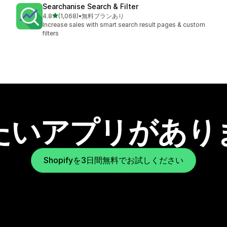
Searchanise Search & Filter
5つ星中
4.8
(1,068)
•
無料プランあり
合計レビュー数：1068件
Increase sales with smart search result pages & custom
filters
たいアプリがあり
Shopifyを3日間無料でお試しください