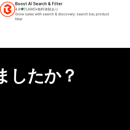
Boost AI Search & Filter
5つ星中
4.8
(1,496)
•
無料体験あり
合計レビュー数：1496件
Grow sales with search & discovery: search bar, product
filter
ましたか？