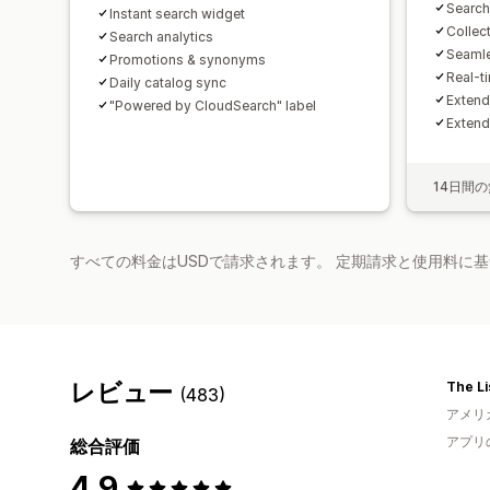
Search
Instant search widget
Collect
Search analytics
Seamle
Promotions & synonyms
Real-t
Daily catalog sync
Extend
"Powered by CloudSearch" label
Exten
14日間
すべての料金はUSDで請求されます。 定期請求と使用料に
レビュー
The Li
(483)
アメリ
アプリ
総合評価
4.9