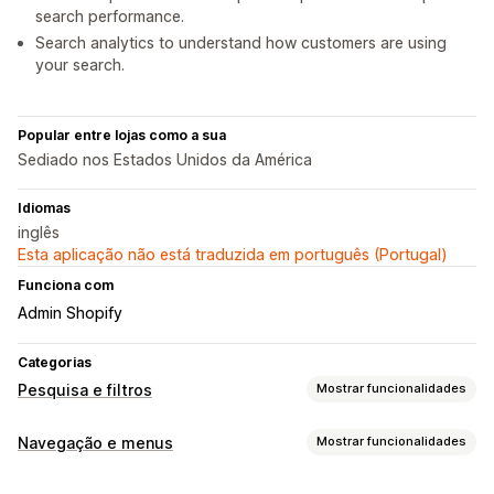
search performance.
Search analytics to understand how customers are using
your search.
Popular entre lojas como a sua
Sediado nos Estados Unidos da América
Idiomas
inglês
Esta aplicação não está traduzida em português (Portugal)
Funciona com
Admin Shopify
Categorias
Pesquisa e filtros
Mostrar funcionalidades
Funcionalidades de pesquisa
Navegação e menus
Mostrar funcionalidades
Preenchimento automático
Pesquisa instantânea
Estilo de menu