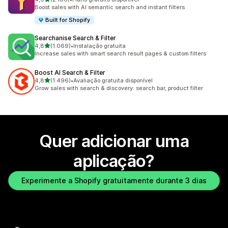
2186 total de avaliações
Boost sales with AI semantic search and instant filters
Built for Shopify
Searchanise Search & Filter
de 5 estrelas
4,8
(1.069)
•
Instalação gratuita
1069 total de avaliações
Increase sales with smart search result pages & custom filters
Boost AI Search & Filter
de 5 estrelas
4,8
(1.496)
•
Avaliação gratuita disponível
1496 total de avaliações
Grow sales with search & discovery: search bar, product filter
Quer adicionar uma
aplicação?
Experimente a Shopify gratuitamente durante 3 dias