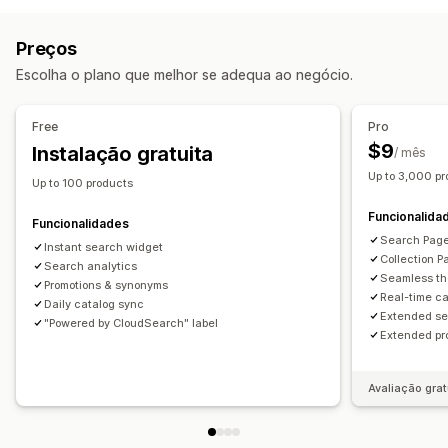
Multilingue
Tolerância a erros tipográficos
Menu móvel
Menu suspenso
Barra lateral
Grupos de sinónimos
Aumento de produtos
Vários filtros
Preços
Classificação personalizada
Barra de pesquisa
Personalização
Escolha o plano que melhor se adequa ao negócio.
Excluir resultados
Editor de arrastar e largar
Cor e tipo de letra
Multilingue
Reatividade móvel
Personalização da apresentação
Free
Pro
Reatividade móvel
Apresentação de filtros
$9
Instalação gratuita
/ mês
Filtros personalizados
Página de resultados da pesquisa
Up to 3,000 p
Up to 100 products
Ordenação
Funcionalida
Funcionalidades
Análise de dados
Search Page 
Instant search widget
Consultas de pesquisa
Collection P
Search analytics
Seamless th
Promotions & synonyms
Real-time c
Daily catalog sync
Extended se
"Powered by CloudSearch" label
Extended pr
Avaliação grat