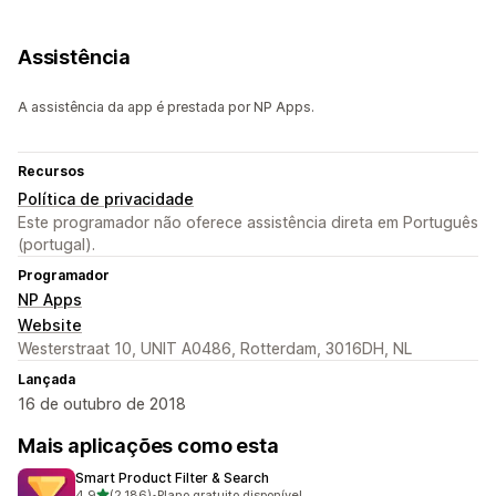
Assistência
A assistência da app é prestada por NP Apps.
Recursos
Política de privacidade
Este programador não oferece assistência direta em Português
(portugal).
Programador
NP Apps
Website
Westerstraat 10, UNIT A0486, Rotterdam, 3016DH, NL
Lançada
16 de outubro de 2018
Mais aplicações como esta
Smart Product Filter & Search
de 5 estrelas
4,9
(2.186)
•
Plano gratuito disponível