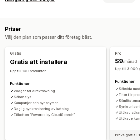
Automatisk ifyllnad
Omedelbar sökning
Flera språk
Menystil
Felstavningstolerans
Synonymgrupper
Produktboost
Mobilmeny
Rullgardinsmeny
Sidofält
Flera filter
Anpassad rankning
Sökfält
Uteslut resultat
Priser
Anpassning
Visningsanpassning
Välj den plan som passar ditt företag bäst.
Dra och släpp-redigerare
Färg och teckensnitt
Flera språk
Mobilanpassning
Visning av filter
Anpassade filter
Mobilanpassning
Sökresultatssida
Sortering
Gratis
Pro
$9
Gratis att installera
/månad
Analysverktyg
Upp till 3 000 
Sökfrågor
Upp till 100 produkter
Funktioner
Funktioner
Söksida med 
Widget för direktsökning
Filter för pr
Sökanalys
Sömlös tema
Kampanjer och synonymer
Synkroniseri
Daglig synkronisering av katalog
Utökad söka
Etiketten ”Powered by CloudSearch”
Utökade kam
Prova gratis i