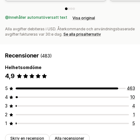
Innehåller automatöversatt text
Visa original
Alla avgifter debiteras i USD. Återkommande och användningsbaserade
avgifter faktureras var 30:e dag.
Se alla prisalternativ
Recensioner
(483)
Helhetsomdöme
4,9
5
463
4
10
3
4
2
1
1
5
Skriv en recension
Alla recensioner