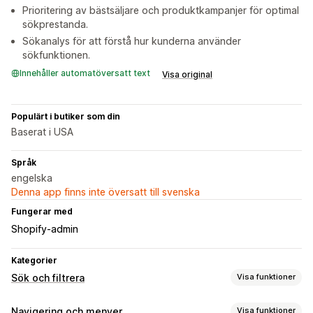
Prioritering av bästsäljare och produktkampanjer för optimal
sökprestanda.
Sökanalys för att förstå hur kunderna använder
sökfunktionen.
Innehåller automatöversatt text
Visa original
Populärt i butiker som din
Baserat i USA
Språk
engelska
Denna app finns inte översatt till svenska
Fungerar med
Shopify-admin
Kategorier
Sök och filtrera
Visa funktioner
Sökfunktioner
Navigering och menyer
Visa funktioner