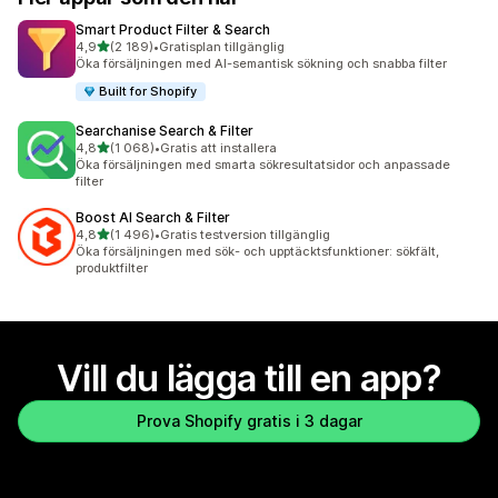
Smart Product Filter & Search
av 5 stjärnor
4,9
(2 189)
•
Gratisplan tillgänglig
2189 recensioner totalt
Öka försäljningen med AI-semantisk sökning och snabba filter
Built for Shopify
Searchanise Search & Filter
av 5 stjärnor
4,8
(1 068)
•
Gratis att installera
1068 recensioner totalt
Öka försäljningen med smarta sökresultatsidor och anpassade
filter
Boost AI Search & Filter
av 5 stjärnor
4,8
(1 496)
•
Gratis testversion tillgänglig
1496 recensioner totalt
Öka försäljningen med sök- och upptäcktsfunktioner: sökfält,
produktfilter
Vill du lägga till en app?
Prova Shopify gratis i 3 dagar