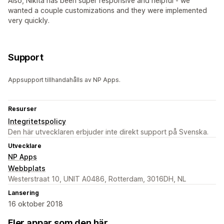
Also, Nikita has been super responsive and helpful - we
wanted a couple customizations and they were implemented
very quickly.
Support
Appsupport tillhandahålls av NP Apps.
Resurser
Integritetspolicy
Den här utvecklaren erbjuder inte direkt support på Svenska.
Utvecklare
NP Apps
Webbplats
Westerstraat 10, UNIT A0486, Rotterdam, 3016DH, NL
Lansering
16 oktober 2018
Fler appar som den här