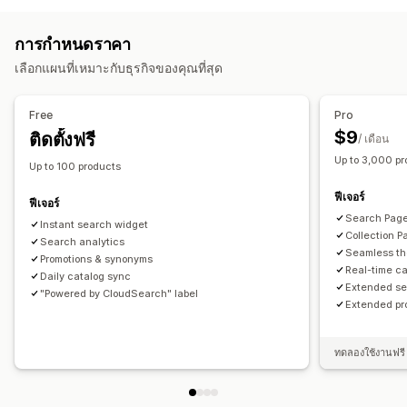
การยอมรับการพิมพ์ผิด
กลุ่มคำพ้องความหมาย
Boost สินค้า
เมนูมือถือ
ดรอปดาวน์
แถบด้านข้าง
ตัวกรองหลายตัว
การจัดอันดับที่กำหนดเอง
แถบค้นหา
การกำหนดราคา
ไม่รวมผลลัพธ์
การปรับแต่ง
เลือกแผนที่เหมาะกับธุรกิจของคุณที่สุด
เครื่องมือแก้ไขแบบลากและวาง
สีและแบบอักษร
หลายภาษา
การปรับแต่งการแสดงผล
การเปลี่ยนรูปแบบตามการแสดงผลบนมือถือ
การเปลี่ยนรูปแบบตามการแสดงผลบนมือถือ
การแสดงตัวกรอง
Free
Pro
ตัวกรองที่กำหนดเอง
หน้าผลการค้นหา
การจัดเรียง
$9
ติดตั้งฟรี
/ เดือน
Up to 3,000 p
การวิเคราะห์
Up to 100 products
คำค้นหา
ฟีเจอร์
ฟีเจอร์
Search Page 
Instant search widget
Collection P
Search analytics
Seamless th
Promotions & synonyms
Real-time c
Daily catalog sync
Extended se
"Powered by CloudSearch" label
Extended pr
ทดลองใช้งานฟรี 