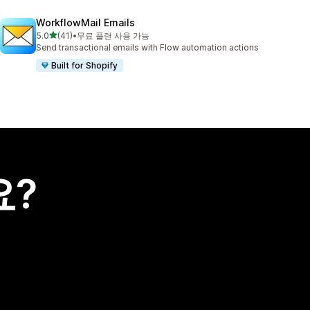
WorkflowMail Emails
별 5개 중
5.0
(41)
•
무료 플랜 사용 가능
총 리뷰 41개
Send transactional emails with Flow automation actions
Built for Shopify
요?