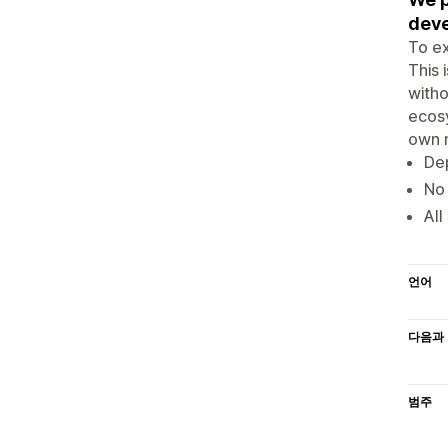
deve
To ex
This 
witho
ecosy
own m
Dep
No 
All
언어
다음과 
범주