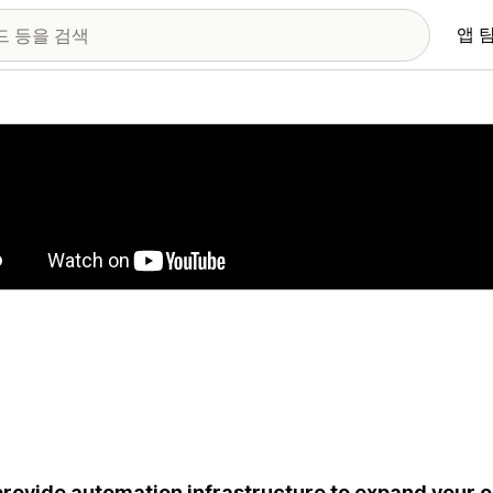
앱 
 이미지 갤러리
rovide automation infrastructure to expand your o