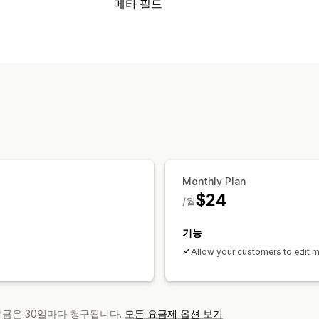
자동화 작업
메타 필드
고객 세그먼트
메타필드 유형
고객
Monthly Plan
$24
/월
기능
Allow your customers to edit m
 요금은 30일마다 청구됩니다.
모든 요금제 옵션 보기