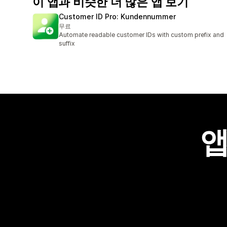
이 앱과 비슷한 더 많은 앱 보기
Customer ID Pro: Kundennummer
무료
Automate readable customer IDs with custom prefix and
suffix
앱