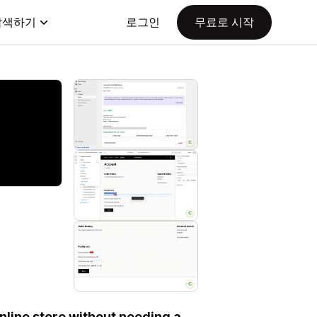
탐색하기
로그인
무료로 시작
nline store without needing a