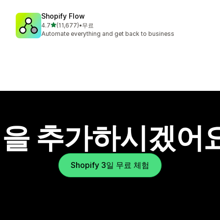
Shopify Flow
별 5개 중
4.7
(11,677)
•
무료
총 리뷰 11677개
Automate everything and get back to business
을 추가하시겠어
Shopify 3일 무료 체험