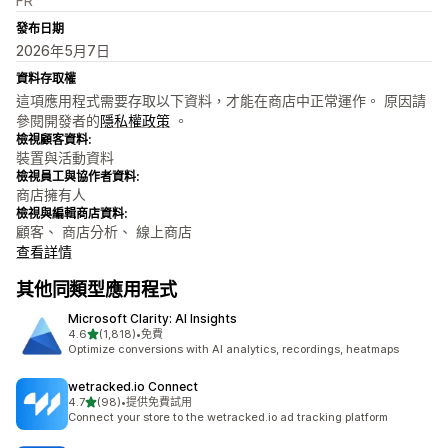
FR
發布日期
2026年5月7日
資料存取權
這項應用程式需要存取以下資料，才能在商店中正常運作。 原因請
參閱開發者的
隱私權政策
。
檢視顧客資料:
裝置與活動資料
檢視員工與協作者資料:
商店擁有人
檢視與編輯商店資料:
顧客、 商店分析、 線上商店
查看詳情
其他同類型應用程式
Microsoft Clarity: AI Insights
滿分 5 顆星
4.6
(1,818)
•
免費
共有 1818 則評價
Optimize conversions with AI analytics, recordings, heatmaps
wetracked.io Connect
滿分 5 顆星
4.7
(98)
•
提供免費試用
共有 98 則評價
Connect your store to the wetracked.io ad tracking platform