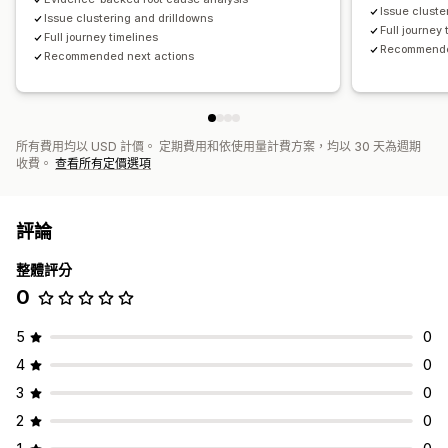
Issue cluste
Issue clustering and drilldowns
Full journey 
Full journey timelines
Recommende
Recommended next actions
所有費用均以 USD 計價。 定期費用和依使用量計費方案，均以 30 天為週期
收費。
查看所有定價選項
評論
整體評分
0
5
0
4
0
3
0
2
0