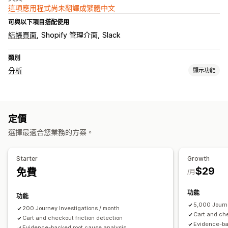
這項應用程式尚未翻譯成繁體中文
可與以下項目搭配使用
結帳頁面
Shopify 管理介面
Slack
類別
分析
顯示功能
顧客行為
即時追蹤
行為追蹤
活動追蹤
重新執行工作階段
定價
行銷和銷售
選擇最適合您業務的方案。
AI 深入分析
結帳分析
廣告投資報酬率
利潤深入分析
購買追蹤
漏斗分析
放棄的購物車
像素追蹤
Starter
Growth
$29
免費
視覺化內容和報告
/月
熱點圖
分析控制面板
自訂控制面板
自訂報告
歷程分析
功能
功能
報告排程
通知
GDPR 法規遵循
5,000 Journe
200 Journey Investigations / month
Cart and che
Cart and checkout friction detection
Evidence-ba
Evidence-backed root cause analysis