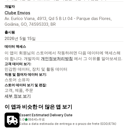
개발자
Clube Envios
Av. Euríco Viana, 4913, Qd 5 B Lt 04 - Parque das Flores,
Goiânia, GO, 74595333, BR
출시됨
2026년 5월 15일
데이터 액세스
이 앱이 회원님의 스토어에서 작동하려면 다음 데이터에 액세스해
야 합니다. 개발자의
개인정보처리방침
에서 그 이유를 알아보세요.
고객 데이터 보기:
민감한 데이터, 장치 및 활동 데이터
직원 및 참여자 데이터 보기:
스토어 소유자
스토어 데이터 보기 및 편집:
고객, 제품, 주문
세부 정보 보기
이 앱과 비슷한 더 많은 앱 보기
Essent Estimated Delivery Date
별 5개 중
5.0
(864)
•
무료
총 리뷰 864개
Exiba a data estimada de entrega e o prazo de frete (EDD/ETA)