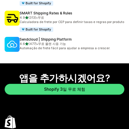
Built for Shopify
SMART Shipping Rates & Rules
별 5개 중
4.9
(313)
•
무료
총 리뷰 313개
Calculadora de frete por CEP para definir taxas e regras por produto
Built for Shopify
Sendcloud | Shipping Platform
별 5개 중
4.6
(477)
•
무료 플랜 사용 가능
총 리뷰 477개
Automação de frete fácil para ajudar a empresa a crescer.
앱을 추가하시겠어요?
Shopify 3일 무료 체험