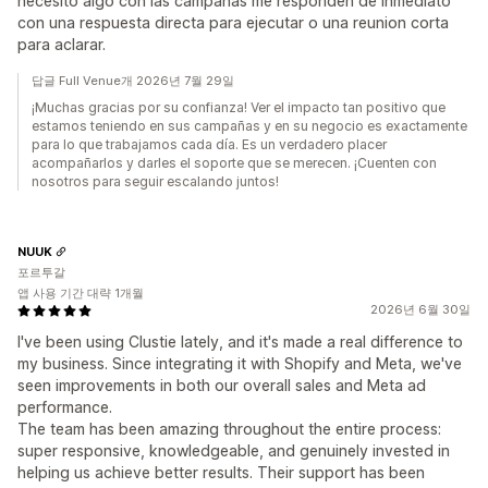
necesito algo con las campañas me responden de inmediato
con una respuesta directa para ejecutar o una reunion corta
para aclarar.
답글 Full Venue개 2026년 7월 29일
¡Muchas gracias por su confianza! Ver el impacto tan positivo que
estamos teniendo en sus campañas y en su negocio es exactamente
para lo que trabajamos cada día. Es un verdadero placer
acompañarlos y darles el soporte que se merecen. ¡Cuenten con
nosotros para seguir escalando juntos!
NUUK
포르투갈
앱 사용 기간 대략 1개월
2026년 6월 30일
I've been using Clustie lately, and it's made a real difference to
my business. Since integrating it with Shopify and Meta, we've
seen improvements in both our overall sales and Meta ad
performance.
The team has been amazing throughout the entire process:
super responsive, knowledgeable, and genuinely invested in
helping us achieve better results. Their support has been