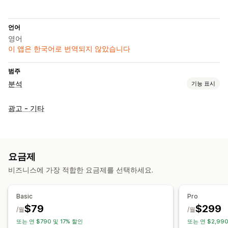
언어
영어
이 앱은 한국어로 번역되지 않았습니다
범주
분석
기능 표시
고객 행동
광고 - 기타
이벤트 추적
세분화
고객 평생 가치(LTV)
고객 충성도 분석
마케팅 및 판매
AI 분석 정보
ROAS
퍼널 분석
요금제
비즈니스에 가장 적합한 요금제를 선택하세요.
시각화 및 보고서
분석 대시보드
사용자 지정 보고서
과거 분석
Basic
Pro
$79
$299
/월
/월
또는 연 $790 및 17% 할인
또는 연 $2,990