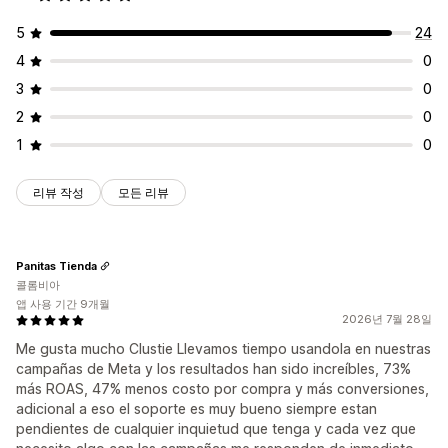
5
24
4
0
3
0
2
0
1
0
리뷰 작성
모든 리뷰
Panitas Tienda
콜롬비아
앱 사용 기간 9개월
2026년 7월 28일
Me gusta mucho Clustie Llevamos tiempo usandola en nuestras
campañas de Meta y los resultados han sido increíbles, 73%
más ROAS, 47% menos costo por compra y más conversiones,
adicional a eso el soporte es muy bueno siempre estan
pendientes de cualquier inquietud que tenga y cada vez que