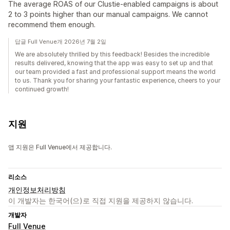
The average ROAS of our Clustie-enabled campaigns is about
2 to 3 points higher than our manual campaigns. We cannot
recommend them enough.
답글 Full Venue개 2026년 7월 2일
We are absolutely thrilled by this feedback! Besides the incredible
results delivered, knowing that the app was easy to set up and that
our team provided a fast and professional support means the world
to us. Thank you for sharing your fantastic experience, cheers to your
continued growth!
지원
앱 지원은 Full Venue에서 제공합니다.
리소스
개인정보처리방침
이 개발자는 한국어(으)로 직접 지원을 제공하지 않습니다.
개발자
Full Venue