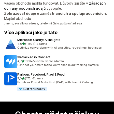
vašem obchodu mohla fungovat. Důvody zjistíte v
zásadách
ochrany osobních údajů
vývojáře.
Zobrazovat údaje o zaměstnancích a spolupracovnících:
Majitel obchodu
Jméno, e‑mailová adresa, telefonní číslo, poštovní adresa
Více aplikací jako je tato
Microsoft Clarity: AI Insights
z 5 hvězd
4,6
(1 804)
•
Zdarma
Celkový počet recenzí: 1804
Optimize conversions with AI analytics, recordings, heatmaps
wetracked.io Connect
z 5 hvězd
4,7
(99)
•
Zkušební verze zdarma
Celkový počet recenzí: 99
Connect your store to the wetracked.io ad tracking platform
Parkour: Facebook Pixel & Feed
z 5 hvězd
5,0
(175)
•
Zdarma
Celkový počet recenzí: 175
Facebook Pixel & Meta Pixel (CAPI) with Feed & Catalog
Built for Shopify