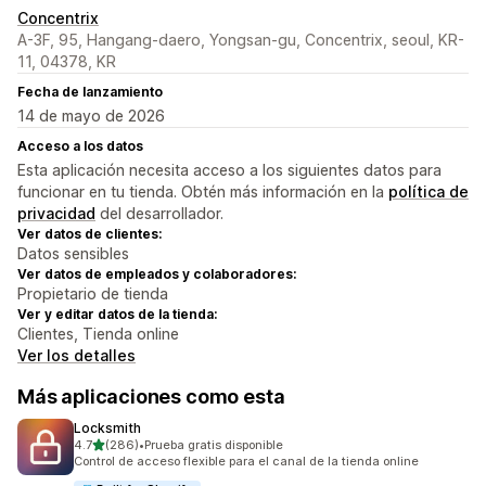
Concentrix
A-3F, 95, Hangang-daero, Yongsan-gu, Concentrix, seoul, KR-
11, 04378, KR
Fecha de lanzamiento
14 de mayo de 2026
Acceso a los datos
Esta aplicación necesita acceso a los siguientes datos para
funcionar en tu tienda. Obtén más información en la
política de
privacidad
del desarrollador.
Ver datos de clientes:
Datos sensibles
Ver datos de empleados y colaboradores:
Propietario de tienda
Ver y editar datos de la tienda:
Clientes, Tienda online
Ver los detalles
Más aplicaciones como esta
Locksmith
de 5 estrellas
4.7
(286)
•
Prueba gratis disponible
286 reseñas en total
Control de acceso flexible para el canal de la tienda online