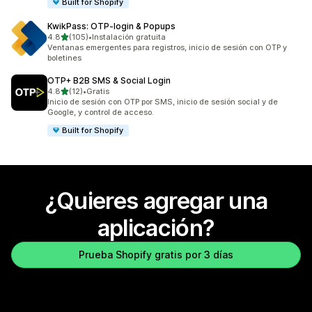
Built for Shopify
KwikPass: OTP‑login & Popups
de 5 estrellas
4.8
(105)
•
Instalación gratuita
105 reseñas en total
Ventanas emergentes para registros, inicio de sesión con OTP y
boletines
OTP+ B2B SMS & Social Login
de 5 estrellas
4.8
(12)
•
Gratis
12 reseñas en total
Inicio de sesión con OTP por SMS, inicio de sesión social y de
Google, y control de acceso.
Built for Shopify
¿Quieres agregar una
aplicación?
Prueba Shopify gratis por 3 días