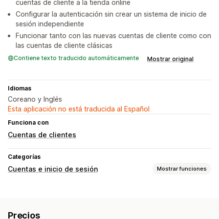
cuentas de cliente a la tienda online
Configurar la autenticación sin crear un sistema de inicio de
sesión independiente
Funcionar tanto con las nuevas cuentas de cliente como con
las cuentas de cliente clásicas
Contiene texto traducido automáticamente
Mostrar original
Idiomas
Coreano y Inglés
Esta aplicación no está traducida al Español
Funciona con
Cuentas de clientes
Categorías
Cuentas e inicio de sesión
Mostrar funciones
Inicio de sesión del cliente
Inicio de sesión en redes sociales
Precios
Inicio de sesión único (SSO)
Autenticación multifactor