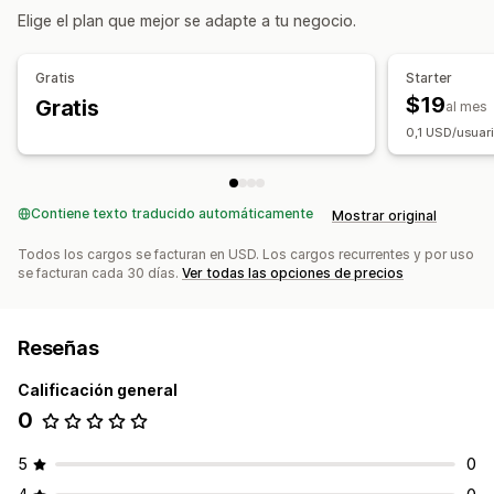
Elige el plan que mejor se adapte a tu negocio.
Gestión de cuenta
Perfiles
Campos personalizados
Múltiples idiomas
Gratis
Starter
$19
Gratis
al mes
0,1 USD/usuari
Contiene texto traducido automáticamente
Mostrar original
Todos los cargos se facturan en USD. Los cargos recurrentes y por uso
se facturan cada 30 días.
Ver todas las opciones de precios
Reseñas
Calificación general
0
5
0